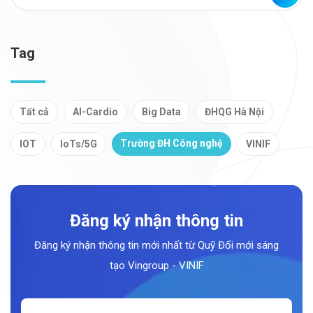
Tag
Tất cả
AI-Cardio
Big Data
ĐHQG Hà Nội
Trường ĐH Công nghệ
IOT
IoTs/5G
VINIF
Đăng ký nhận thông tin
Đăng ký nhận thông tin mới nhất từ Quỹ Đổi mới sáng
tạo Vingroup - VINIF