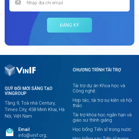
ĐĂNG KÝ
CHƯƠNG TRÌNH TÀI TRỢ
Tài trợ dự án Khoa học và
QUỸ ĐỔI MỚI SÁNG TẠO
Công nghệ
VINGROUP
Hợp tác, tài trợ sự kiện và hội
Tầng 9, Toà nhà Century,
thảo
Times City, 458 Minh Khai, Hà
Tài trợ khóa học ngắn hạn và
Nội, Việt Nam
giáo sư thỉnh giảng
Học bổng Tiến sĩ trong nước
Email
info@vinif.org;
Học bổng sau Tiến sĩ trong