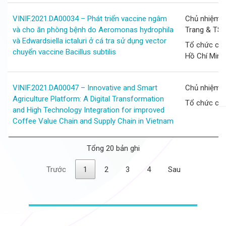
VINIF.2021.DA00034 – Phát triển vaccine ngâm
Chủ nhiệm d
và cho ăn phòng bệnh do Aeromonas hydrophila
Trang & TS.
và Edwardsiella ictaluri ở cá tra sử dụng vector
Tổ chức chủ 
chuyển vaccine Bacillus subtilis
Hồ Chí Minh
VINIF.2021.DA00047 – Innovative and Smart
Chủ nhiệm d
Agriculture Platform: A Digital Transformation
Tổ chức chủ
and High Technology Integration for improved
Coffee Value Chain and Supply Chain in Vietnam
Tổng 20 bản ghi
Trước
1
2
3
4
Sau