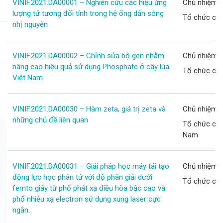
VINIF.2021.DA00001 – Nghiên cứu các hiệu ứng
Chủ nhiệm d
lượng tử tương đối tính trong hệ ống dẫn sóng
Tổ chức chủ 
nhị nguyên
VINIF.2021.DA00002 – Chỉnh sửa bộ gen nhằm
Chủ nhiệm d
nâng cao hiệu quả sử dụng Phosphate ở cây lúa
Tổ chức chủ
Việt Nam
VINIF.2021.DA00030 – Hàm zeta, giá trị zeta và
Chủ nhiệm d
những chủ đề liên quan
Tổ chức chủ
Nam
VINIF.2021.DA00031 – Giải pháp học máy tái tạo
Chủ nhiệm d
động lực học phân tử với độ phân giải dưới
Tổ chức chủ
femto giây từ phổ phát xạ điều hòa bậc cao và
phổ nhiễu xạ electron sử dụng xung laser cực
ngắn.