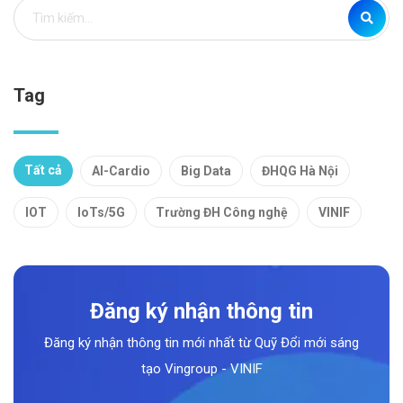
Tag
Tất cả
AI-Cardio
Big Data
ĐHQG Hà Nội
IOT
IoTs/5G
Trường ĐH Công nghệ
VINIF
Đăng ký nhận thông tin
Đăng ký nhận thông tin mới nhất từ Quỹ Đổi mới sáng
tạo Vingroup - VINIF