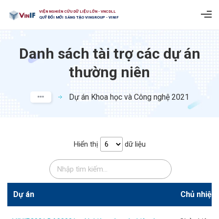
VIỆN NGHIÊN CỨU DỮ LIỆU LỚN - VNCDLL
QUỸ ĐỔI MỚI SÁNG TẠO VINGROUP - VINIF
Danh sách tài trợ các dự án
thường niên
Dự án Khoa học và Công nghệ 2021
Hiển thị
dữ liệu
Dự án
Chủ nhiệm 