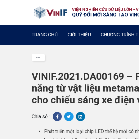
VIỆN NGHIÊN CỨU DỮ LIỆU LỚN - 
QUỸ ĐỔI MỚI SÁNG TẠO VING
TRANG CHỦ
GIỚI THIỆU
CHƯƠNG TRÌNH T
VINIF.2021.DA00169 – P
năng từ vật liệu metam
cho chiếu sáng xe điện 
Chia sẻ :
Phát triển một loại chip LED thế hệ mới có n