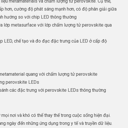
 liệu metamaterials và chấm lượng tử perovskite. Cụ thể,
p hơn, cường độ phát sáng mạnh hơn, có độ phân giải giữa
ịnh hướng so với chip LED thông thường
a lớp metasurface với lớp chấm lượng tử perovskite qua
ip LED, chế tạo và đo đạc đặc trưng của LED ở cấp độ
 metamaterial quang với chấm lượng tử perovskite
rưng perovskite LEDs
 sánh các đặc trưng với perovskite LEDs thông thường
 mọi nơi và khó có thể thay thế trong cuộc sống hiện đại.
g ngày đến những ứng dụng trong y tế và truyền dữ liệu.