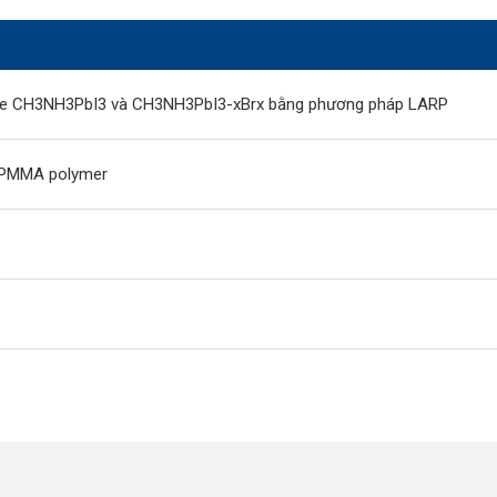
skite CH3NH3PbI3 và CH3NH3PbI3-xBrx bằng phương pháp LARP
g PMMA polymer