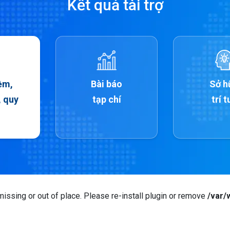
Kết quả tài trợ
ềm,
Bài báo
Sở h
, quy
tạp chí
trí t
issing or out of place. Please re-install plugin or remove
/var/