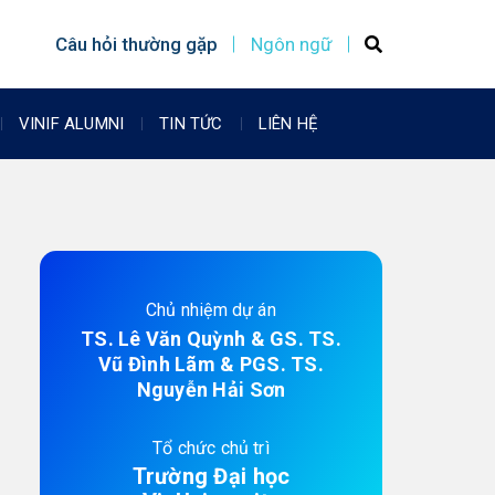
Câu hỏi thường gặp
Ngôn ngữ
VINIF ALUMNI
TIN TỨC
LIÊN HỆ
Chủ nhiệm dự án
TS. Lê Văn Quỳnh & GS. TS.
Vũ Đình Lãm & PGS. TS.
Nguyễn Hải Sơn
Tổ chức chủ trì
Trường Đại học