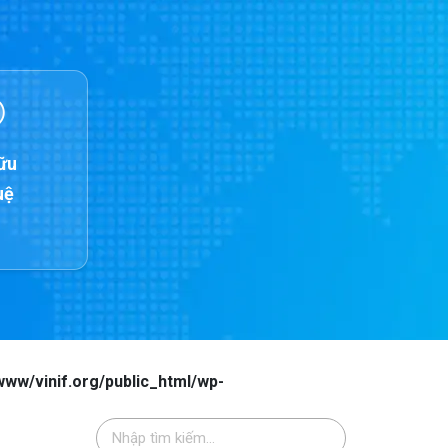
ữu
uệ
www/vinif.org/public_html/wp-