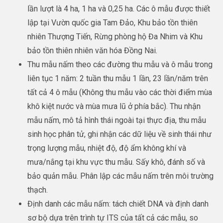
lần lượt là 4 ha, 1 ha và 0,25 ha. Các ô mẫu được thiết
lập tại Vườn quốc gia Tam Đảo, Khu bảo tồn thiên
nhiên Thượng Tiến, Rừng phòng hộ Đa Nhim và Khu
bảo tồn thiên nhiên văn hóa Đồng Nai.
Thu mẫu nấm theo các đường thu mẫu và ô mẫu trong
liên tục 1 năm: 2 tuần thu mẫu 1 lần, 23 lần/năm trên
tất cả 4 ô mẫu (Không thu mẫu vào các thời điểm mùa
khô kiệt nước và mùa mưa lũ ở phía bắc). Thu nhận
mẫu nấm, mô tả hình thái ngoài tại thực địa, thu mẫu
sinh học phân tử, ghi nhận các dữ liệu về sinh thái như
trọng lượng mẫu, nhiệt độ, độ ẩm không khí và
mưa/nắng tại khu vực thu mẫu. Sấy khô, đánh số và
bảo quản mẫu. Phân lập các mẫu nấm trên môi trường
thạch.
Định danh các mẫu nấm: tách chiết DNA và định danh
sơ bộ dựa trên trình tự ITS của tất cả các mẫu, so