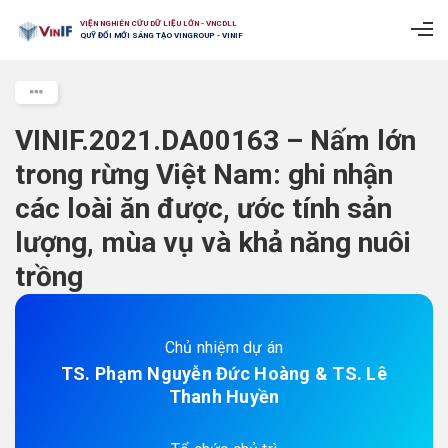
VIỆN NGHIÊN CỨU DỮ LIỆU LỚN - VNCDLL
QUỸ ĐỔI MỚI SÁNG TẠO VINGROUP - VINIF
VINIF.2021.DA00163 – Nấm lớn
trong rừng Việt Nam: ghi nhận
các loài ăn được, ước tính sản
lượng, mùa vụ và khả năng nuôi
trồng
Chủ nhiệm dự án
TS. Phạm Nguyễn Đức Hoàng & TS. Lê
Thanh Huyền