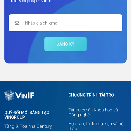
tạo Vingroup - VinIF
ĐĂNG KÝ
CHƯƠNG TRÌNH TÀI TRỢ
Tài trợ dự án Khoa học và
QUỸ ĐỔI MỚI SÁNG TẠO
Công nghệ
VINGROUP
Hợp tác, tài trợ sự kiện và hội
Tầng 9, Toà nhà Century,
thảo