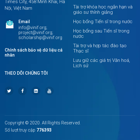
Times City, 458 Minh Khai, Hà
Tài trợ khóa học ngắn hạn và
Nội, Việt Nam
giáo sư thỉnh giảng
Học bổng Tiến sĩ trong nước
Email
info@vinif.org;
Học bổng sau Tiến sĩ trong
project@vinif.org;
nước
scholarship@vinif.org
Tài trợ và hợp tác đào tạo
Chính sách bảo vệ dữ liệu cá
Thạc sĩ
nhân
Lưu giữ các giá trị Văn hoá,
Lịch sử
THEO DÕI CHÚNG TÔI
Copyright © 2020. All Rights Reserved.
Số lượt truy cập
776393