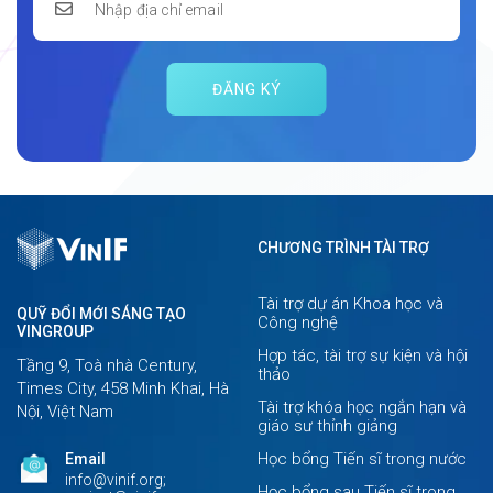
ĐĂNG KÝ
CHƯƠNG TRÌNH TÀI TRỢ
Tài trợ dự án Khoa học và
QUỸ ĐỔI MỚI SÁNG TẠO
Công nghệ
VINGROUP
Hợp tác, tài trợ sự kiện và hội
Tầng 9, Toà nhà Century,
thảo
Times City, 458 Minh Khai, Hà
Tài trợ khóa học ngắn hạn và
Nội, Việt Nam
giáo sư thỉnh giảng
Học bổng Tiến sĩ trong nước
Email
info@vinif.org;
Học bổng sau Tiến sĩ trong