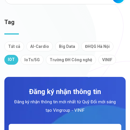
Tag
Tất cả
AI-Cardio
Big Data
ĐHQG Hà Nội
IOT
IoTs/5G
Trường ĐH Công nghệ
VINIF
Đăng ký nhận thông tin
Đăng ký nhận thông tin mới nhất từ Quỹ Đổi mới sáng
tạo Vingroup - VINIF