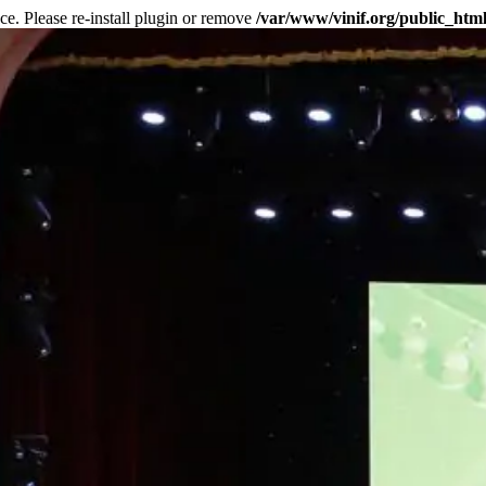
ce. Please re-install plugin or remove
/var/www/vinif.org/public_htm