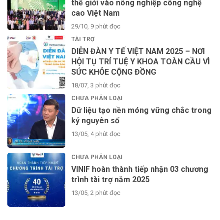
thế giới vào nông nghiệp công nghệ
cao Việt Nam
29/10, 9 phút đọc
TÀI TRỢ
DIỄN ĐÀN Y TẾ VIỆT NAM 2025 – NƠI
HỘI TỤ TRÍ TUỆ Y KHOA TOÀN CẦU VÌ
SỨC KHỎE CỘNG ĐỒNG
18/07, 3 phút đọc
CHƯA PHÂN LOẠI
Dữ liệu tạo nền móng vững chắc trong
kỷ nguyên số
13/05, 4 phút đọc
CHƯA PHÂN LOẠI
VINIF hoàn thành tiếp nhận 03 chương
trình tài trợ năm 2025
13/05, 2 phút đọc