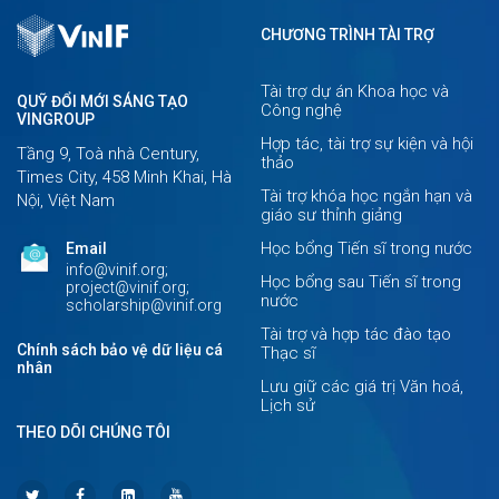
CHƯƠNG TRÌNH TÀI TRỢ
Tài trợ dự án Khoa học và
QUỸ ĐỔI MỚI SÁNG TẠO
Công nghệ
VINGROUP
Hợp tác, tài trợ sự kiện và hội
Tầng 9, Toà nhà Century,
thảo
Times City, 458 Minh Khai, Hà
Tài trợ khóa học ngắn hạn và
Nội, Việt Nam
giáo sư thỉnh giảng
Học bổng Tiến sĩ trong nước
Email
info@vinif.org;
Học bổng sau Tiến sĩ trong
project@vinif.org;
nước
scholarship@vinif.org
Tài trợ và hợp tác đào tạo
Chính sách bảo vệ dữ liệu cá
Thạc sĩ
nhân
Lưu giữ các giá trị Văn hoá,
Lịch sử
THEO DÕI CHÚNG TÔI