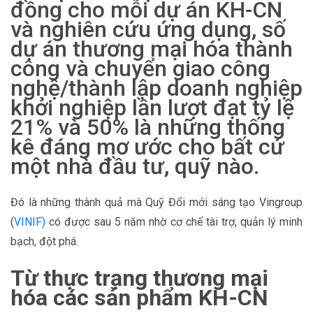
đồng cho mỗi dự án KH-CN
và nghiên cứu ứng dụng, số
dự án thương mại hóa thành
công và chuyển giao công
nghệ/thành lập doanh nghiệp
khởi nghiệp lần lượt đạt tỷ lệ
21% và 50% là những thống
kê đáng mơ ước cho bất cứ
một nhà đầu tư, quỹ nào.
Đó là những thành quả mà Quỹ Đổi mới sáng tạo Vingroup
(
VINIF)
có được sau 5 năm nhờ cơ chế tài trợ, quản lý minh
bạch, đột phá.
Từ thực trạng thương mại
hóa các sản phẩm KH-CN