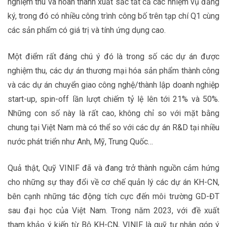
nghiệm thu và hoàn thành xuất sắc tất cả các nhiệm vụ đăng
ký, trong đó có nhiều công trình công bố trên tạp chí Q1 cùng
các sản phẩm có giá trị và tính ứng dụng cao.
Một điểm rất đáng chú ý đó là trong số các dự án được
nghiệm thu, các dự án thương mại hóa sản phẩm thành công
và các dự án chuyển giao công nghệ/thành lập doanh nghiệp
start-up, spin-off lần lượt chiếm tỷ lệ lên tới 21% và 50%.
Những con số này là rất cao, không chỉ so với mặt bằng
chung tại Việt Nam mà có thể so với các dự án R&D tại nhiều
nước phát triển như Anh, Mỹ, Trung Quốc…
Quả thật, Quỹ VINIF đã và đang trở thành nguồn cảm hứng
cho những sự thay đổi về cơ chế quản lý các dự án KH-CN,
bên cạnh những tác động tích cực đến môi trường GD-ĐT
sau đại học của Việt Nam. Trong năm 2023, với đề xuất
tham khảo ý kiến từ Bộ KH-CN, VINIF là quỹ tư nhân góp ý