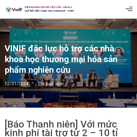
VIỆN NGHIÊN CỨU DỮ LIỆU LỚN - VNCDLL
QUỸ ĐỔI MỚI SÁNG TẠO VINGROUP - VINIF
VINIF đắc lực hỗ trợ các nhà
khoa học thương mại hóa sản
phẩm nghiên cứu
12/01/2024
256 lượt xem
[Báo Thanh niên] Với mức
kinh phí tài trợ từ 2 – 10 tỉ