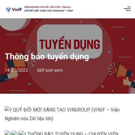
VIỆN NGHIÊN CỨU DỮ LIỆU LỚN - VNCDLL
QUỸ ĐỔI MỚI SÁNG TẠO VINGROUP - VINIF
Thông báo tuyển dụng
14/01/2022
569 lượt xem
QUỸ ĐỔI MỚI SÁNG TẠO VINGROUP (VINIF – Viện
Nghiên cứu Dữ liệu lớn)
THÔNG BÁO TUYỂN DỤNG – CHUYÊN VIÊN