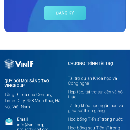
ĐĂNG KÝ
CHƯƠNG TRÌNH TÀI TRỢ
Tài trợ dự án Khoa học và
QUỸ ĐỔI MỚI SÁNG TẠO
Công nghệ
VINGROUP
Hợp tác, tài trợ sự kiện và hội
Tầng 9, Toà nhà Century,
thảo
Times City, 458 Minh Khai, Hà
Tài trợ khóa học ngắn hạn và
Nội, Việt Nam
giáo sư thỉnh giảng
Học bổng Tiến sĩ trong nước
Email
info@vinif.org;
Học bổng sau Tiến sĩ trong
project@vinif.org;