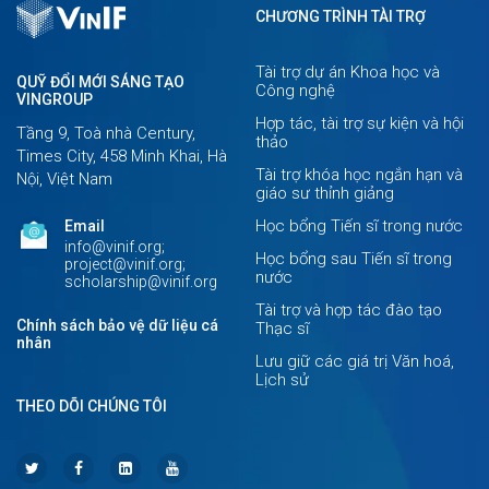
CHƯƠNG TRÌNH TÀI TRỢ
Tài trợ dự án Khoa học và
QUỸ ĐỔI MỚI SÁNG TẠO
Công nghệ
VINGROUP
Hợp tác, tài trợ sự kiện và hội
Tầng 9, Toà nhà Century,
thảo
Times City, 458 Minh Khai, Hà
Tài trợ khóa học ngắn hạn và
Nội, Việt Nam
giáo sư thỉnh giảng
Học bổng Tiến sĩ trong nước
Email
info@vinif.org;
Học bổng sau Tiến sĩ trong
project@vinif.org;
nước
scholarship@vinif.org
Tài trợ và hợp tác đào tạo
Chính sách bảo vệ dữ liệu cá
Thạc sĩ
nhân
Lưu giữ các giá trị Văn hoá,
Lịch sử
THEO DÕI CHÚNG TÔI