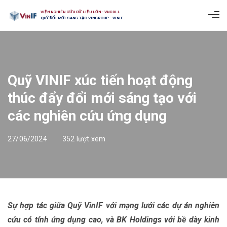
VIỆN NGHIÊN CỨU DỮ LIỆU LỚN - VNCDLL
QUỸ ĐỔI MỚI SÁNG TẠO VINGROUP - VINIF
Quỹ VINIF xúc tiến hoạt động
thúc đẩy đổi mới sáng tạo với
các nghiên cứu ứng dụng
27/06/2024
352 lượt xem
Sự hợp tác giữa Quỹ VinIF với mạng lưới các dự án nghiên
cứu có tính ứng dụng cao, và BK Holdings với bề dày kinh