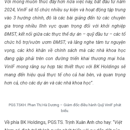
Với mong muốn thúc đẩy hơn nữa việc này, bắt đầu từ năm
2024, VinIF sẽ tổ chức nhiều sự kiện và hoạt động tập trung
vào 3 hướng chính, đó là các bài giảng đến từ các chuyên
gia trong nhiều lĩnh vực quan trọng đối với khởi nghiệp
ĐMST; kết nối giữa các thực thể dự án – quỹ đầu tư – các tổ
chức hỗ trợ/vườn ươm ĐMST; và lắng nghe tâm tư nguyện
vọng, các khó khăn về chính sách mà các nhà khoa học
đang gặp phải trên con đường triển khai thương mại hóa.
VinIF mong rằng sự hợp tác thiết thực với BK Holdings sẽ
mang đến hiệu quả thực tế cho cả hai bên, và quan trọng
hơn cả, cho các dự án và các nhà khoa học
”.
PGS.TSKH. Phan Thị Hà Dương – Giám đốc điều hành Quỹ VinIF phát
biểu.
Về phía BK Holdings, PGS.TS. Trịnh Xuân Anh cho hay: “
Việt