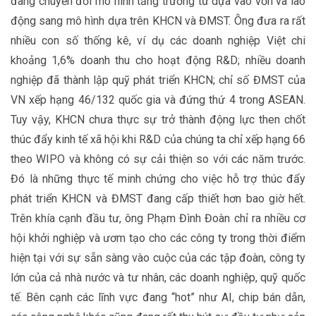
đang chuyển đổi mô hình tăng trưởng từ dựa vào vốn và lao
động sang mô hình dựa trên KHCN và ĐMST. Ông đưa ra rất
nhiều con số thống kê, ví dụ các doanh nghiệp Việt chi
khoảng 1,6% doanh thu cho hoạt động R&D; nhiều doanh
nghiệp đã thành lập quỹ phát triển KHCN; chỉ số ĐMST của
VN xếp hạng 46/132 quốc gia và đứng thứ 4 trong ASEAN.
Tuy vậy, KHCN chưa thực sự trở thành động lực then chốt
thúc đẩy kinh tế xã hội khi R&D của chúng ta chỉ xếp hạng 66
theo WIPO và không có sự cải thiện so với các năm trước.
Đó là những thực tế minh chứng cho việc hỗ trợ thúc đẩy
phát triển KHCN và ĐMST đang cấp thiết hơn bao giờ hết.
Trên khía cạnh đầu tư, ông Phạm Đình Đoàn chỉ ra nhiều cơ
hội khởi nghiệp và ươm tạo cho các công ty trong thời điểm
hiện tại với sự sẵn sàng vào cuộc của các tập đoàn, công ty
lớn của cả nhà nước và tư nhân, các doanh nghiệp, quỹ quốc
tế. Bên cạnh các lĩnh vực đang “hot” như AI, chip bán dẫn,