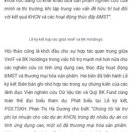
khoa học đang có khát khao đưa sản phẩm nghiên cứu của
mình ra thị trường, khi tập trung vào vấn đề hữu trí tuệ đối
với kết quả KHCN và các hoạt động thúc đẩy ĐMST”.
Lễ ký kết hợp tác giữa VinIF và BK Holdings.
Hội thảo cũng là khởi đầu cho sự hợp tác quan trọng giữa
VinIF và BK Holdings trong việc hỗ trợ mạnh mẽ hơn nữa cho
các nghiên cứu có tính ứng dụng cao, thúc đẩy hoạt động
ĐMST và thương mại hóa sản phẩm. Hai bên đã tiến hành Lễ
ký kết Biên bản ghi nhớ hợp tác trong sự chứng kiến của các
lãnh đạo Viện nghiên cứu Dữ liệu lớn và Quỹ BK Fund cùng
toàn thể đại biểu tham dự. Phát biểu tại Lễ ký kết,
PGS.TSKH. Phan Thị Hà Dương cho biết: “
Chúng tôi tài trợ
phi lợi nhuận cho các dự án KHCN, trong đó nhiều dự án có
tính ứng dụng cao, một số đã thương mại hóa sản phẩm.