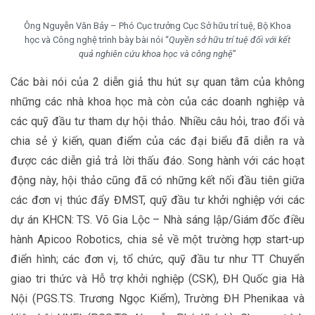
Ông Nguyễn Văn Bảy – Phó Cục trưởng Cục Sở hữu trí tuệ, Bộ Khoa
học và Công nghệ trình bày bài nói “
Quyền sở hữu trí tuệ đối với kết
quả nghiên cứu khoa học và công nghệ
”
Các bài nói của 2 diễn giả thu hút sự quan tâm của không
những các nhà khoa học mà còn của các doanh nghiệp và
các quỹ đầu tư tham dự hội thảo. Nhiều câu hỏi, trao đổi và
chia sẻ ý kiến, quan điểm của các đại biểu đã diễn ra và
được các diễn giả trả lời thấu đáo. Song hành với các hoạt
động này, hội thảo cũng đã có những kết nối đầu tiên giữa
các đơn vị thúc đẩy ĐMST, quỹ đầu tư khởi nghiệp với các
dự án KHCN: TS. Võ Gia Lộc – Nhà sáng lập/Giám đốc điều
hành Apicoo Robotics, chia sẻ về một trường hợp start-up
điển hình; các đơn vị, tổ chức, quỹ đầu tư như TT Chuyển
giao tri thức và Hỗ trợ khởi nghiệp (CSK), ĐH Quốc gia Hà
Nội (PGS.TS. Trương Ngọc Kiểm), Trường ĐH Phenikaa và