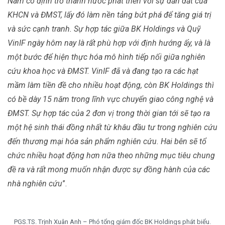
Nam có định trở thành nước phát triển với sự dẫn dắt của
KHCN và ĐMST, lấy đó làm nền tảng bứt phá để tăng giá trị
và sức cạnh tranh. Sự hợp tác giữa BK Holdings và Quỹ
VinIF ngày hôm nay là rất phù hợp với định hướng ấy, và là
một bước để hiện thực hóa mô hình tiếp nối giữa nghiên
cứu khoa học và ĐMST. VinIF đã và đang tạo ra các hạt
mầm làm tiền đề cho nhiều hoạt động, còn BK Holdings thì
có bề dày 15 năm trong lĩnh vực chuyển giao công nghệ và
ĐMST. Sự hợp tác của 2 đơn vị trong thời gian tới sẽ tạo ra
một hệ sinh thái đồng nhất từ khâu đầu tư trong nghiên cứu
đến thương mại hóa sản phẩm nghiên cứu. Hai bên sẽ tổ
chức nhiều hoạt động hơn nữa theo những mục tiêu chung
đề ra và rất mong muốn nhận được sự đồng hành của các
nhà nghiên cứu
”.
PGS.TS. Trịnh Xuân Anh – Phó tổng giám đốc BK Holdings phát biểu.