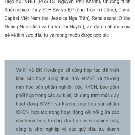
Hiệp hội VNEI (PGS.TS. Nguyễn Phú Khánh), Chương trình
Khởi nghiệp Thụy Sĩ – Swiss EP (ông Trần Trí Dũng), Clime
Capital Việt Nam (bà Jessica Nga Trần), Renaissanc.IO (bà
Hoàng Ngọc Ánh và bà Vũ Thị Huyền), v.v. đã có những chia
sẻ về lĩnh vực đầu tư và mong muốn được hợp tác.
VinIF và BK Holdings sẽ cùng hợp tác để triển
khai các hoạt động thúc đẩy ĐMST và thương
mại hóa sản phẩm nghiên cứu KHCN, bao gồm
phối hợp trong các sự kiện, chương trình thúc đẩy
hoạt động ĐMST và thương mại hóa sản phẩm
KHCN, hợp tác trong hoạt động kết nối giữa các
nhà khoa học, trường đại học, viện nghiên cứu,
công ty khởi nghiệp và các quỹ đầu tư, doanh