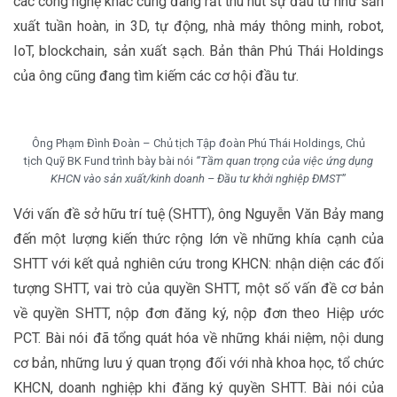
các công nghệ khác cũng đang rất thu hút sự đầu tư như sản
xuất tuần hoàn, in 3D, tự động, nhà máy thông minh, robot,
IoT, blockchain, sản xuất sạch. Bản thân Phú Thái Holdings
của ông cũng đang tìm kiếm các cơ hội đầu tư.
Ông Phạm Đình Đoàn – Chủ tịch Tập đoàn Phú Thái Holdings, Chủ
tịch Quỹ BK Fund trình bày bài nói
“Tầm quan trọng của việc ứng dụng
KHCN vào sản xuất/kinh doanh – Đầu tư khởi nghiệp ĐMST
”
Với vấn đề sở hữu trí tuệ (SHTT), ông Nguyễn Văn Bảy mang
đến một lượng kiến thức rộng lớn về những khía cạnh của
SHTT với kết quả nghiên cứu trong KHCN: nhận diện các đối
tượng SHTT, vai trò của quyền SHTT, một số vấn đề cơ bản
về quyền SHTT, nộp đơn đăng ký, nộp đơn theo Hiệp ước
PCT. Bài nói đã tổng quát hóa về những khái niệm, nội dung
cơ bản, những lưu ý quan trọng đối với nhà khoa học, tổ chức
KHCN, doanh nghiệp khi đăng ký quyền SHTT. Bài nói của