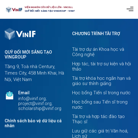
VIỆN NGHIÊN CỨU DỮ LIỆU LỚN - VNCDLL
QUỸ ĐỔI MỚI SÁNG TẠO VINGROUP - VINIF
CHƯƠNG TRÌNH TÀI TRỢ
Tài trợ dự án Khoa học và
QUỸ ĐỔI MỚI SÁNG TẠO
Công nghệ
VINGROUP
Hợp tác, tài trợ sự kiện và hội
Tầng 9, Toà nhà Century,
thảo
Times City, 458 Minh Khai, Hà
Tài trợ khóa học ngắn hạn và
Nội, Việt Nam
giáo sư thỉnh giảng
Học bổng Tiến sĩ trong nước
Email
info@vinif.org;
Học bổng sau Tiến sĩ trong
project@vinif.org;
nước
scholarship@vinif.org
Tài trợ và hợp tác đào tạo
Chính sách bảo vệ dữ liệu cá
Thạc sĩ
nhân
Lưu giữ các giá trị Văn hoá,
Lịch sử