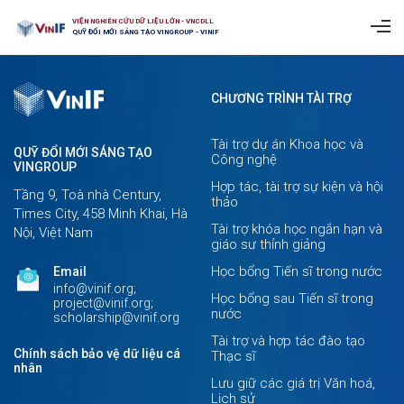
VIỆN NGHIÊN CỨU DỮ LIỆU LỚN - VNCDLL
QUỸ ĐỔI MỚI SÁNG TẠO VINGROUP - VINIF
CHƯƠNG TRÌNH TÀI TRỢ
Tài trợ dự án Khoa học và
QUỸ ĐỔI MỚI SÁNG TẠO
Công nghệ
VINGROUP
Hợp tác, tài trợ sự kiện và hội
Tầng 9, Toà nhà Century,
thảo
Times City, 458 Minh Khai, Hà
Tài trợ khóa học ngắn hạn và
Nội, Việt Nam
giáo sư thỉnh giảng
Học bổng Tiến sĩ trong nước
Email
info@vinif.org;
Học bổng sau Tiến sĩ trong
project@vinif.org;
nước
scholarship@vinif.org
Tài trợ và hợp tác đào tạo
Chính sách bảo vệ dữ liệu cá
Thạc sĩ
nhân
Lưu giữ các giá trị Văn hoá,
Lịch sử