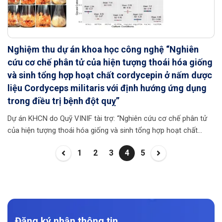
Nghiệm thu dự án khoa học công nghệ “Nghiên
cứu cơ chế phân tử của hiện tượng thoái hóa giống
và sinh tổng hợp hoạt chất cordycepin ở nấm dược
liệu Cordyceps militaris với định hướng ứng dụng
trong điều trị bệnh đột quỵ”
Dự án KHCN do Quỹ VINIF tài trợ: “Nghiên cứu cơ chế phân tử
của hiện tượng thoái hóa giống và sinh tổng hợp hoạt chất
cordycepin ở nấm dược liệu Cordyceps militaris với định hướng
1
2
3
4
5
ứng dụng trong điều trị bệnh đột quỵ” do TS. Hoàng Quốc Chính
chủ nhiệm, Viện Ứng dụng công nghệ (Bộ KHCN) chủ trì, đã
được Hội đồng khoa học Quỹ VINIF nghiệm thu thành công. Dự
án đáp ứng đòi hỏi bức thiết trong xã hội về việc phát triển các
giải pháp phòng chống, giảm thiểu nguy cơ, hỗ trợ điều trị […]
Đăng ký nhận thông tin