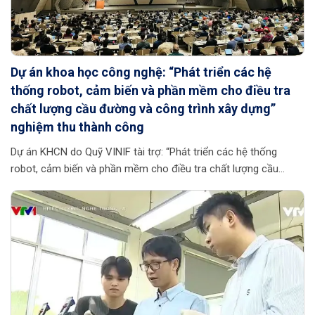
Dự án khoa học công nghệ: “Phát triển các hệ
thống robot, cảm biến và phần mềm cho điều tra
chất lượng cầu đường và công trình xây dựng”
nghiệm thu thành công
Dự án KHCN do Quỹ VINIF tài trợ: “Phát triển các hệ thống
robot, cảm biến và phần mềm cho điều tra chất lượng cầu
đường và công trình xây dựng” đã được Hội đồng khoa học của
Quỹ nghiệm thu. Dự án do PGS.TS. La Mạnh Hùng chủ nhiệm,
Công ty TNHH Automated Inspection Robots (AIR Việt Nam)
chủ trì. Hướng đến mục tiêu nghiên cứu ứng dụng, dự án cung
cấp giải pháp công nghệ tự động hoá cho quá trình kiểm tra
các cấu trúc xây dựng, cầu đường được an toàn, kết quả chính
xác và […]