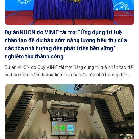
Dự án KHCN do VINIF tài trợ: “Ứng dụng trí tuệ
nhân tạo để dự báo sớm năng lượng tiêu thụ của
các tòa nhà hướng đến phát triển bền vững”
nghiệm thu thành công
Dự án KHCN do Quỹ VINIF tài trợ: “Ứng dụng trí tuệ nhân tạo để
dự báo sớm năng lượng tiêu thụ của các tòa nhà hướng đến
phát triển bền vững” đã được Hội đồng khoa học của Quỹ
nghiệm thu. Dự án do TS. Ngô Ngọc Tri chủ nhiệm, PGS.TS.
Phạm Anh Đức đồng chủ nhiệm và Trường Đại học Bách khoa,
Đại học Đà Nẵng chủ trì. Trong bối cảnh đô thị hóa diễn ra
nhanh, nhu cầu năng lượng trong các tòa nhà ngày càng tăng
cao, dẫn đến gia tăng hiệu ứng nhà kính và […]