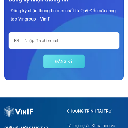
Đăng ký nhận thông tin mới nhất từ Quỹ Đổi mới sáng
tạo Vingroup - VinIF
ĐĂNG KÝ
CHƯƠNG TRÌNH TÀI TRỢ
Tài trợ dự án Khoa học và