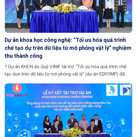
Dự án khoa học công nghệ: “Tối ưu hóa quá trình
chế tạo dự trên dữ liệu từ mô phỏng vật lý” nghiệm
thu thành công
? Dự án KHCN do Quỹ VINIF tài trợ: “Tối ưu hóa quá trình chế
tạo dựa trên dữ liệu từ mô phỏng vật lý” (dự án EDPOMP) đã
được Hội đồng khoa học của Quỹ nghiệm thu. Dự án do TS.
Trần Văn Xuân chủ nhiệm, Trường Đại học Thủ Dầu Một chủ trì.
? Trong các quá trình chế tạo công nghiệp, việc điều chỉnh các
tham số là một thách thức lớn để có chất lượng sản phẩm
theo yêu cầu. Xuất phát từ mục tiêu nghiên cứu và phát triển
các phương pháp tối ưu cho […]