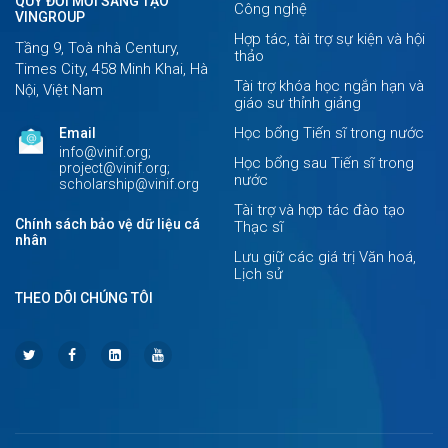
QUỸ ĐỔI MỚI SÁNG TẠO
Công nghệ
VINGROUP
Hợp tác, tài trợ sự kiện và hội
Tầng 9, Toà nhà Century,
thảo
Times City, 458 Minh Khai, Hà
Tài trợ khóa học ngắn hạn và
Nội, Việt Nam
giáo sư thỉnh giảng
Học bổng Tiến sĩ trong nước
Email
info@vinif.org;
Học bổng sau Tiến sĩ trong
project@vinif.org;
nước
scholarship@vinif.org
Tài trợ và hợp tác đào tạo
Chính sách bảo vệ dữ liệu cá
Thạc sĩ
nhân
Lưu giữ các giá trị Văn hoá,
Lịch sử
THEO DÕI CHÚNG TÔI