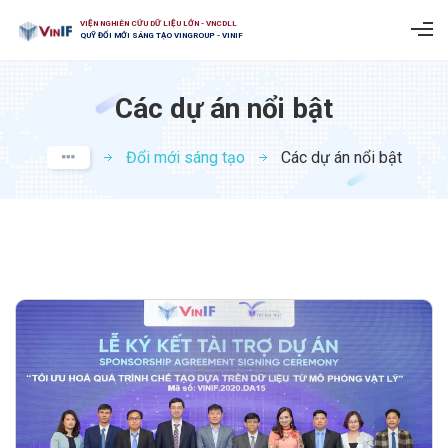
VIỆN NGHIÊN CỨU DỮ LIỆU LỚN - VNCDLL
QUỸ ĐỔI MỚI SÁNG TẠO VINGROUP - VINIF
Các dự án nổi bật
Đổi mới sáng tạo
Các dự án nổi bật