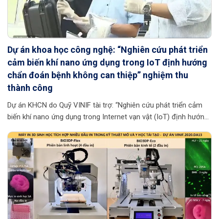
Dự án khoa học công nghệ: “Nghiên cứu phát triển
cảm biến khí nano ứng dụng trong IoT định hướng
chẩn đoán bệnh không can thiệp” nghiệm thu
thành công
Dự án KHCN do Quỹ VINIF tài trợ: “Nghiên cứu phát triển cảm
biến khí nano ứng dụng trong Internet vạn vật (IoT) định hướng
chẩn đoán bệnh không can thiệp” đã được Hội đồng khoa học
của VINIF nghiệm thu. Dự án do GS. Nguyễn Đức Hòa chủ
nhiệm, Đại học Bách khoa Hà Nội chủ trì. Với mục tiêu hướng
tới thử nghiệm và ứng dụng các sản phẩm trong lĩnh vực phân
tích hơi thở chẩn đoán bệnh cũng như cảnh báo nguy cơ ung
thư phổi, hen suyễn, tiểu đường…, dự án đã tập trung nghiên […]