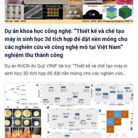
Dự án khoa học công nghệ: “Thiết kế và chế tạo
máy in sinh học 3d tích hợp để đặt nền móng cho
các nghiên cứu về công nghệ mô tại Việt Nam”
nghiệm thu thành công
Dự án KHCN do Quỹ VINIF tài trợ: “Thiết kế và chế tạo máy in
sinh học 3D tích hợp để đặt nền móng cho các nghiên cứu
công nghệ mô tại Việt Nam” do TS. Phùng Xuân Lan chủ nhiệm,
TS. Đỗ Thọ Trường đồng chủ nhiệm và Đại học Bách khoa Hà
Nội chủ trì, đã được Hội đồng khoa học Quỹ VINIF nghiệm thu
thành công. Trong thập niên gần đây, việc chế tạo các bộ phận
cơ thể hay mô nhân tạo để cấy ghép phục hình bằng công nghệ
in 3D trên thế giới đã […]