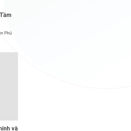
:
 Tầm
ên Phủ
hính và