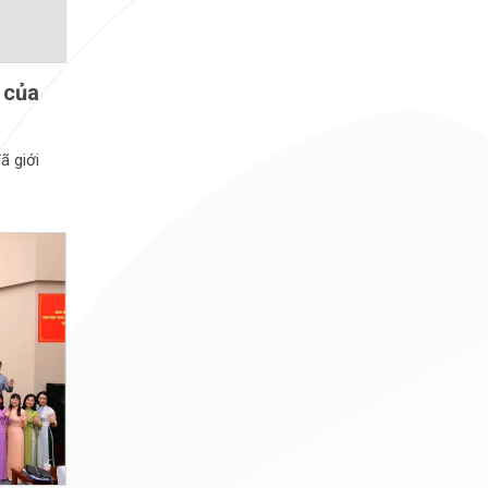
 của
ã giới