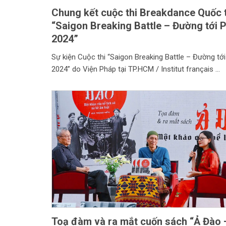
Chung kết cuộc thi Breakdance Quốc 
“Saigon Breaking Battle – Đường tới P
2024”
Sự kiện Cuộc thi “Saigon Breaking Battle – Đường tới
2024” do Viện Pháp tại TP.HCM / Institut français
Toạ đàm và ra mắt cuốn sách “Ả Đào 