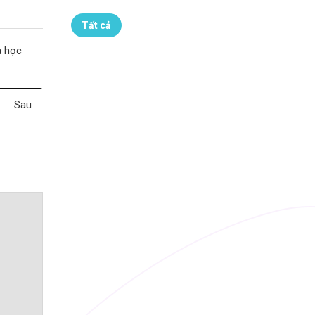
Tất cả
a học
Sau