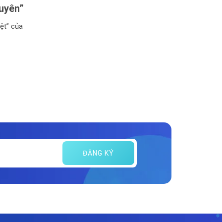
uyên”
ệt” của
ĐĂNG KÝ