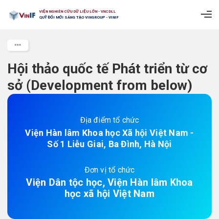
VIỆN NGHIÊN CỨU DỮ LIỆU LỚN - VNCDLL
QUỸ ĐỔI MỚI SÁNG TẠO VINGROUP - VINIF
Hội thảo quốc tế Phát triển từ cơ
sở (Development from below)
Địa điểm tổ chức
Viện Hàn lâm Khoa học Xã hội Việt Nam -
Số 1 Liễu Giai, Ba Đình, Hà Nội
Đơn vị tổ chức
Viện Dân tộc học, Viện Hàn lâm Khoa
học xã hội Việt Nam