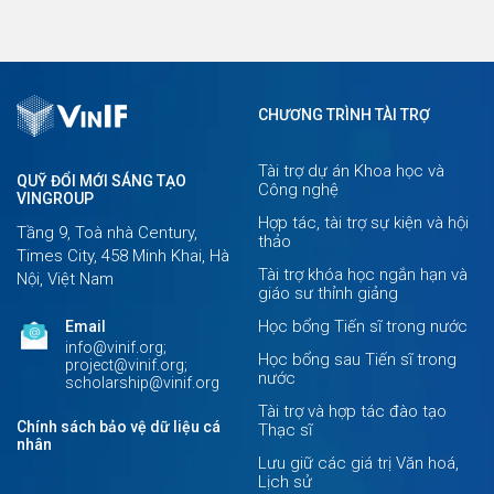
CHƯƠNG TRÌNH TÀI TRỢ
Tài trợ dự án Khoa học và
QUỸ ĐỔI MỚI SÁNG TẠO
Công nghệ
VINGROUP
Hợp tác, tài trợ sự kiện và hội
Tầng 9, Toà nhà Century,
thảo
Times City, 458 Minh Khai, Hà
Tài trợ khóa học ngắn hạn và
Nội, Việt Nam
giáo sư thỉnh giảng
Học bổng Tiến sĩ trong nước
Email
info@vinif.org;
Học bổng sau Tiến sĩ trong
project@vinif.org;
nước
scholarship@vinif.org
Tài trợ và hợp tác đào tạo
Chính sách bảo vệ dữ liệu cá
Thạc sĩ
nhân
Lưu giữ các giá trị Văn hoá,
Lịch sử