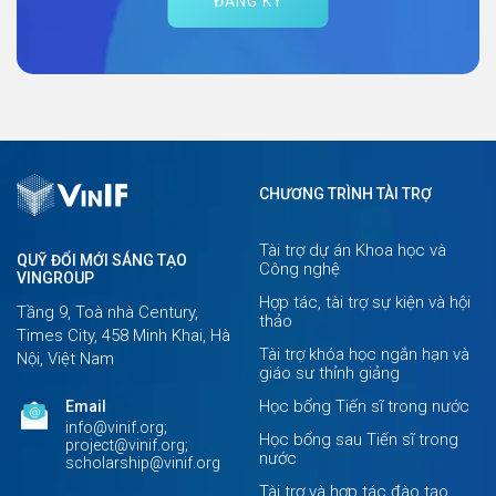
ĐĂNG KÝ
CHƯƠNG TRÌNH TÀI TRỢ
Tài trợ dự án Khoa học và
QUỸ ĐỔI MỚI SÁNG TẠO
Công nghệ
VINGROUP
Hợp tác, tài trợ sự kiện và hội
Tầng 9, Toà nhà Century,
thảo
Times City, 458 Minh Khai, Hà
Tài trợ khóa học ngắn hạn và
Nội, Việt Nam
giáo sư thỉnh giảng
Học bổng Tiến sĩ trong nước
Email
info@vinif.org;
Học bổng sau Tiến sĩ trong
project@vinif.org;
nước
scholarship@vinif.org
Tài trợ và hợp tác đào tạo