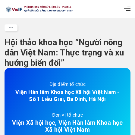
VIỆN NGHIÊN CỨU DỮ LIỆU LỚN - VNCDLL
QUỸ ĐỔI MỚI SÁNG TẠO VINGROUP - VINIF
Hội thảo khoa học “Người nông
dân Việt Nam: Thực trạng và xu
hướng biến đổi”
Địa điểm tổ chức
Viện Hàn lâm Khoa học Xã hội Việt Nam -
Số 1 Liễu Giai, Ba Đình, Hà Nội
Đơn vị tổ chức
Viện Xã hội học, Viện Hàn lâm Khoa học
Xã hội Việt Nam