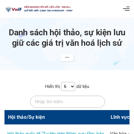
VIỆN NGHIÊN CỨU DỮ LIỆU LỚN - VNCDLL
QUỸ ĐỔI MỚI SÁNG TẠO VINGROUP - VINIF
Danh sách hội thảo, sự kiện lưu
giữ các giá trị văn hoá lịch sử
Hiển thị
dữ liệu
Hội thảo/Sự kiện
Lĩnh vực
Hội thảo quốc tế “Tư liệu Hán Nôm: sưu tầm, bảo
Văn hóa - G