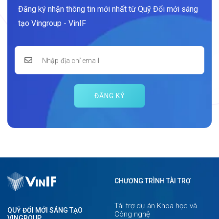
Đăng ký nhận thông tin mới nhất từ Quỹ Đổi mới sáng
tạo Vingroup - VinIF
ĐĂNG KÝ
CHƯƠNG TRÌNH TÀI TRỢ
Tài trợ dự án Khoa học và
QUỸ ĐỔI MỚI SÁNG TẠO
Công nghệ
VINGROUP