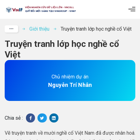
VIỆN NGHIÊN CỨU DỮ LIỆU LỚN - VNCDLL
QUỸ ĐỔI MỚI SÁNG TẠO VINGROUP - VINIF
Giới thiệu
Truyện tranh lớp học nghề cổ Việt
Truyện tranh lớp học nghề cổ
Việt
Chủ nhiệm dự án
Nguyễn Trí Nhân
Chia sẻ :
Vẽ truyện tranh về mười nghề cổ Việt Nam đã được nhân hoá.