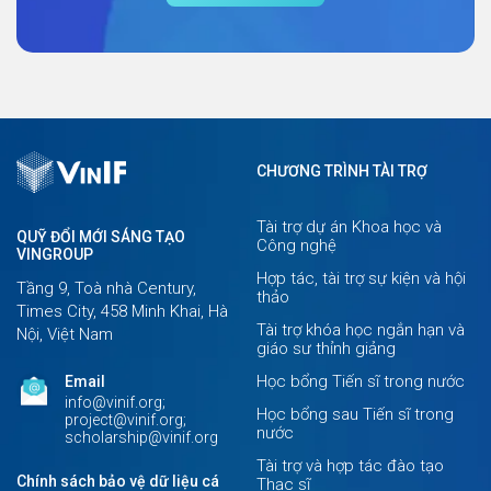
CHƯƠNG TRÌNH TÀI TRỢ
Tài trợ dự án Khoa học và
QUỸ ĐỔI MỚI SÁNG TẠO
Công nghệ
VINGROUP
Hợp tác, tài trợ sự kiện và hội
Tầng 9, Toà nhà Century,
thảo
Times City, 458 Minh Khai, Hà
Tài trợ khóa học ngắn hạn và
Nội, Việt Nam
giáo sư thỉnh giảng
Học bổng Tiến sĩ trong nước
Email
info@vinif.org;
Học bổng sau Tiến sĩ trong
project@vinif.org;
nước
scholarship@vinif.org
Tài trợ và hợp tác đào tạo
Chính sách bảo vệ dữ liệu cá
Thạc sĩ