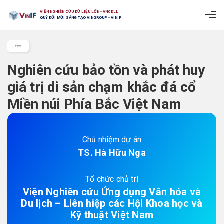
VIỆN NGHIÊN CỨU DỮ LIỆU LỚN - VNCDLL
QUỸ ĐỔI MỚI SÁNG TẠO VINGROUP - VINIF
Nghiên cứu bảo tồn và phát huy
giá trị di sản chạm khắc đá cổ
Miền núi Phía Bắc Việt Nam
Chủ nhiệm dự án
TS. Hà Hữu Nga
Tổ chức chủ trì
Viện Nghiên cứu Ứng dụng Văn hóa và
Du lịch – Liên hiệp các Hội Khoa học và
Kỹ thuật Việt Nam