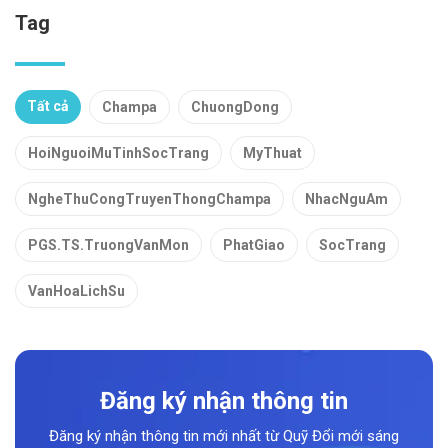
Tag
Tất cả
Champa
ChuongDong
HoiNguoiMuTinhSocTrang
MyThuat
NgheThuCongTruyenThongChampa
NhacNguAm
PGS.TS.TruongVanMon
PhatGiao
SocTrang
VanHoaLichSu
Đăng ký nhận thông tin
Đăng ký nhận thông tin mới nhất từ Quỹ Đổi mới sáng