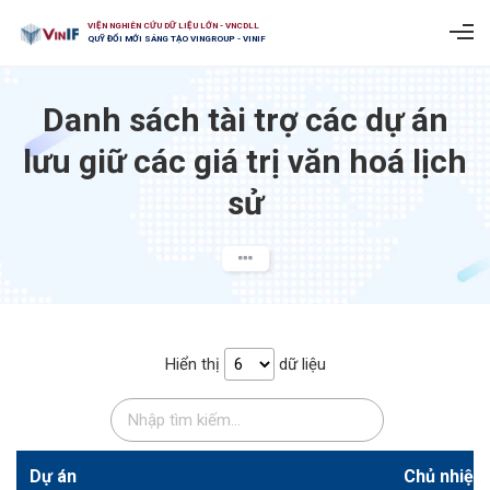
VIỆN NGHIÊN CỨU DỮ LIỆU LỚN - VNCDLL
QUỸ ĐỔI MỚI SÁNG TẠO VINGROUP - VINIF
Danh sách tài trợ các dự án
lưu giữ các giá trị văn hoá lịch
sử​
Hiển thị
dữ liệu
Dự án
Chủ nhiệm 