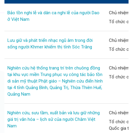
Bảo tồn nghi lễ và dân ca nghi lễ của người Dao
Chủ nhiệm d
ở Việt Nam
Tổ chức chủ 
Lưu giữ và phát triển nhạc ngũ âm trong đời
Chủ nhiệm d
sống người Khmer khiếm thị tỉnh Sóc Trăng
Tổ chức chủ 
Nghiên cứu hệ thống trang trí trên chuông đồng
Chủ nhiệm d
tại khu vực miền Trung phục vụ công tác bảo tồn
Tổ chức chủ 
di sản mỹ thuật Phật giáo – Nghiên cứu điển hình
tại 4 tỉnh Quảng Bình, Quảng Trị, Thừa Thiên Huế,
Quảng Nam
Nghiên cứu, sưu tầm, xuất bản và lưu giữ những
Chủ nhiệm d
giá trị văn hóa – lịch sử của người Chăm Việt
Tổ chức chủ
Nam
Quốc gia th