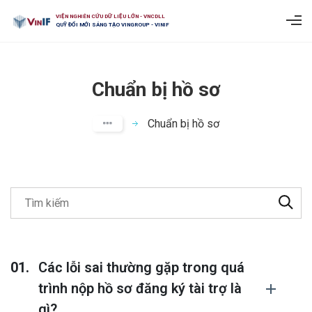
VIỆN NGHIÊN CỨU DỮ LIỆU LỚN - VNCDLL
QUỸ ĐỔI MỚI SÁNG TẠO VINGROUP - VINIF
Chuẩn bị hồ sơ
Chuẩn bị hồ sơ
Các lỗi sai thường gặp trong quá
trình nộp hồ sơ đăng ký tài trợ là
gì?