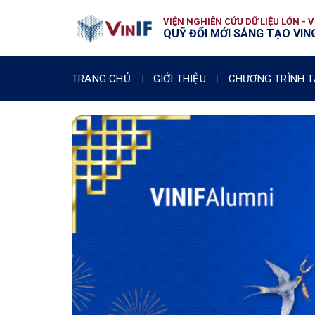
VIỆN NGHIÊN CỨU DỮ LIỆU LỚN - 
QUỸ ĐỔI MỚI SÁNG TẠO VING
TRANG CHỦ
GIỚI THIỆU
CHƯƠNG TRÌNH T