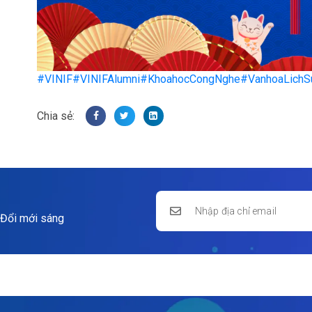
#VINIF
#VINIFAlumni
#KhoahocCongNghe
#VanhoaLichS
 Đổi mới sáng