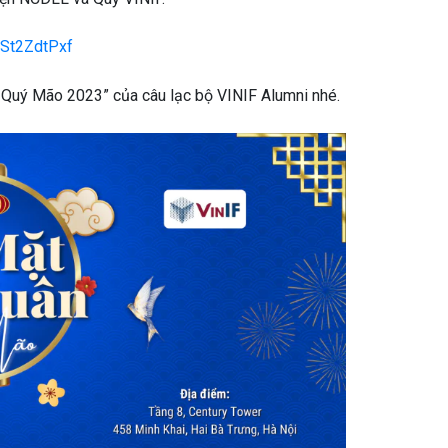
/rSt2ZdtPxf
Quý Mão 2023” của câu lạc bộ VINIF Alumni nhé.