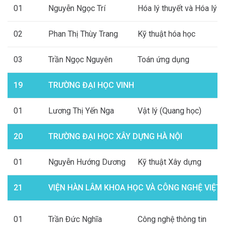
01
Nguyễn Ngọc Trí
Hóa lý thuyết và Hóa lý
02
Phan Thị Thùy Trang
Kỹ thuật hóa học
03
Trần Ngọc Nguyên
Toán ứng dụng
19
TRƯỜNG ĐẠI HỌC VINH
01
Lương Thị Yến Nga
Vật lý (Quang học)
20
TRƯỜNG ĐẠI HỌC XÂY DỰNG HÀ NỘI
01
Nguyễn Hướng Dương
Kỹ thuật Xây dựng
21
VIỆN HÀN LÂM KHOA HỌC VÀ CÔNG NGHỆ VIỆT
01
Trần Đức Nghĩa
Công nghệ thông tin