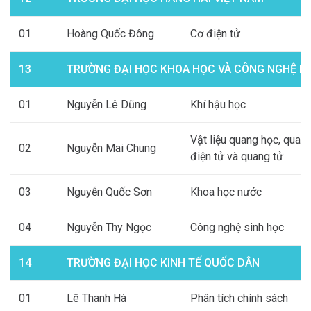
01
Hoàng Quốc Đông
Cơ điện tử
13
TRƯỜNG ĐẠI HỌC KHOA HỌC VÀ CÔNG NGHỆ HÀ
01
Nguyễn Lê Dũng
Khí hậu học
Vật liệu quang học, quan
02
Nguyễn Mai Chung
điện tử và quang tử
03
Nguyễn Quốc Sơn
Khoa học nước
04
Nguyễn Thy Ngọc
Công nghệ sinh học
14
TRƯỜNG ĐẠI HỌC KINH TẾ QUỐC DÂN
01
Lê Thanh Hà
Phân tích chính sách