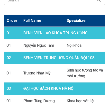
Order
Full Name
Specialize
01
BỆNH VIỆN LÃO KHOA TRUNG ƯƠNG
01
Nguyễn Ngọc Tâm
Nội khoa
02
BỆNH VIỆN TRUNG ƯƠNG QUÂN ĐỘI 108
Sinh học tương tác và
01
Trương Nhật Mỹ
môi trường
03
ĐẠI HỌC BÁCH KHOA HÀ NỘI
01
Phạm Tùng Dương
Khoa học vật liệu