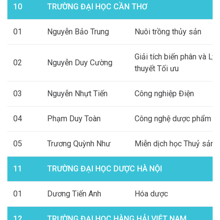
10
TRƯỜNG ĐẠI HỌC CẦN THƠ
01
Nguyễn Bảo Trung
Nuôi trồng thủy sản
Giải tích biến phân và Lý
02
Nguyễn Duy Cường
thuyết Tối ưu
03
Nguyễn Nhựt Tiến
Công nghiệp Điện
04
Phạm Duy Toàn
Công nghệ dược phẩm
05
Trương Quỳnh Như
Miễn dịch học Thuỷ sản
11
TRƯỜNG ĐẠI HỌC DƯỢC HÀ NỘI
01
Dương Tiến Anh
Hóa dược
12
TRƯỜNG ĐẠI HỌC HÀNG HẢI VIỆT NAM