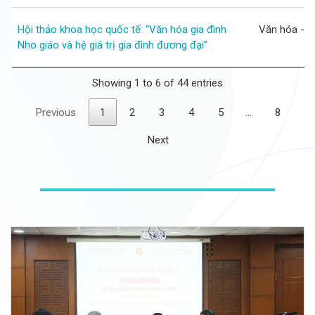
Hội thảo khoa học quốc tế: “Văn hóa gia đình
Văn hóa - G
Nho giáo và hệ giá trị gia đình đương đại”
Showing 1 to 6 of 44 entries
Previous
1
2
3
4
5
…
8
Next