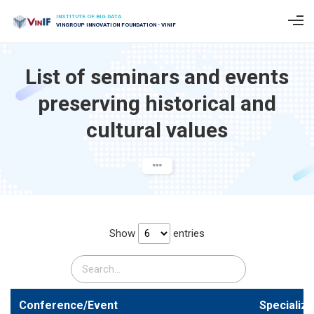
INSTITUTE OF BIG DATA
VINGROUP INNOVATION FOUNDATION - VINIF
List of seminars and events
preserving historical and
cultural values
Show
entries
Conference/Event
Specialize