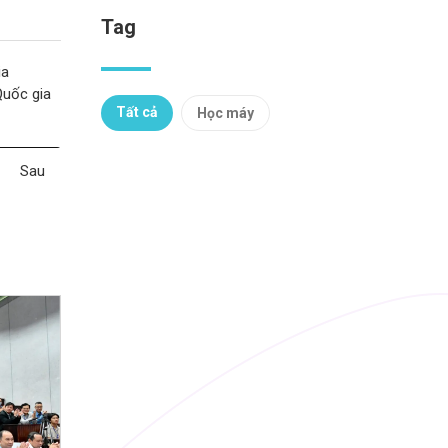
Tag
ia
Quốc gia
Tất cả
Học máy
Sau