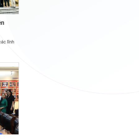
ên
ác lĩnh