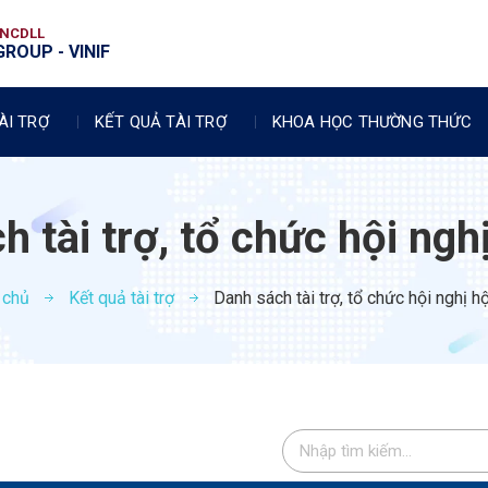
VNCDLL
ROUP - VINIF
ÀI TRỢ
KẾT QUẢ TÀI TRỢ
KHOA HỌC THƯỜNG THỨC
 tài trợ, tổ chức hội ngh
 chủ
Kết quả tài trợ
Danh sách tài trợ, tổ chức hội nghị h