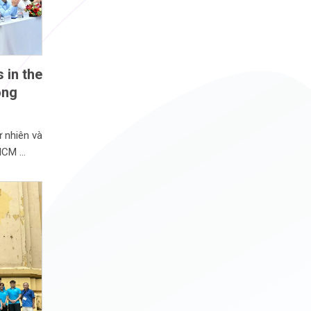
 in the
ong
 nhiên và
.HCM