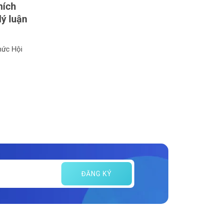
hích
lý luận
hức Hội
ĐĂNG KÝ