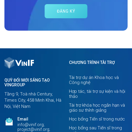
ĐĂNG KÝ
CHƯƠNG TRÌNH TÀI TRỢ
Tài trợ dự án Khoa học và
QUỸ ĐỔI MỚI SÁNG TẠO
Công nghệ
VINGROUP
Hợp tác, tài trợ sự kiện và hội
Tầng 9, Toà nhà Century,
thảo
Times City, 458 Minh Khai, Hà
Tài trợ khóa học ngắn hạn và
Nội, Việt Nam
giáo sư thỉnh giảng
Học bổng Tiến sĩ trong nước
Email
info@vinif.org;
Học bổng sau Tiến sĩ trong
project@vinif.org;