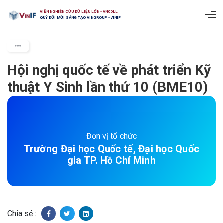
VIỆN NGHIÊN CỨU DỮ LIỆU LỚN - VNCDLL
QUỸ ĐỔI MỚI SÁNG TẠO VINGROUP - VINIF
Hội nghị quốc tế về phát triển Kỹ
thuật Y Sinh lần thứ 10 (BME10)
Đơn vị tổ chức
Trường Đại học Quốc tế, Đại học Quốc
gia TP. Hồ Chí Minh
Chia sẻ :