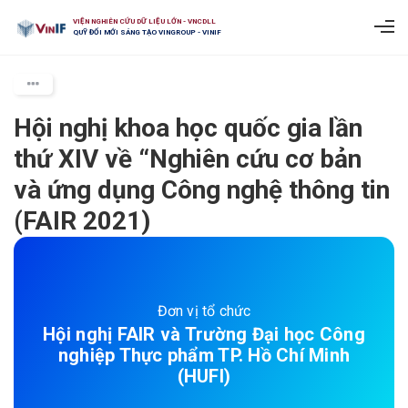
VIỆN NGHIÊN CỨU DỮ LIỆU LỚN - VNCDLL
QUỸ ĐỔI MỚI SÁNG TẠO VINGROUP - VINIF
Hội nghị khoa học quốc gia lần
thứ XIV về “Nghiên cứu cơ bản
và ứng dụng Công nghệ thông tin
(FAIR 2021)
Đơn vị tổ chức
Hội nghị FAIR và Trường Đại học Công
nghiệp Thực phẩm TP. Hồ Chí Minh
(HUFI)