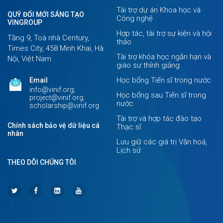
Tài trợ dự án Khoa học và
QUỸ ĐỔI MỚI SÁNG TẠO
Công nghệ
VINGROUP
Hợp tác, tài trợ sự kiện và hội
Tầng 9, Toà nhà Century,
thảo
Times City, 458 Minh Khai, Hà
Tài trợ khóa học ngắn hạn và
Nội, Việt Nam
giáo sư thỉnh giảng
Học bổng Tiến sĩ trong nước
Email
info@vinif.org;
Học bổng sau Tiến sĩ trong
project@vinif.org;
nước
scholarship@vinif.org
Tài trợ và hợp tác đào tạo
Chính sách bảo vệ dữ liệu cá
Thạc sĩ
nhân
Lưu giữ các giá trị Văn hoá,
Lịch sử
THEO DÕI CHÚNG TÔI