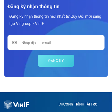
Đăng ký nhận thông tin
Đăng ký nhận thông tin mới nhất từ Quỹ Đổi mới sáng
tạo Vingroup - VinIF
ĐĂNG KÝ
CHƯƠNG TRÌNH TÀI TRỢ