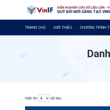
VIỆN NGHIÊN CỨU DỮ LIỆU LỚN - 
QUỸ ĐỔI MỚI SÁNG TẠO VING
TRANG CHỦ
GIỚI THIỆU
CHƯƠNG TRÌNH T
Danh 
Hiển thị
dữ liệu