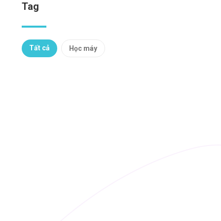
Tag
y và
Tất cả
Học máy