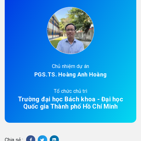
Chủ nhiệm dự án
PGS.TS. Hoàng Anh Hoàng
Tổ chức chủ trì
Trường đại học Bách khoa - Đại học
Quốc gia Thành phố Hồ Chí Minh
Chia sẻ :