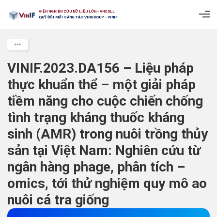
VIỆN NGHIÊN CỨU DỮ LIỆU LỚN - VNCDLL
QUỸ ĐỔI MỚI SÁNG TẠO VINGROUP - VINIF
VINIF.2023.DA156 – Liệu pháp
thực khuẩn thể – một giải pháp
tiềm năng cho cuộc chiến chống
tình trạng kháng thuốc kháng
sinh (AMR) trong nuôi trồng thủy
sản tại Việt Nam: Nghiên cứu từ
ngân hàng phage, phân tích –
omics, tới thử nghiệm quy mô ao
nuôi cá tra giống