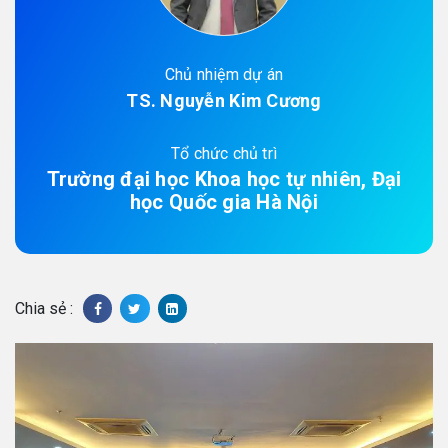
Chủ nhiệm dự án
TS. Nguyễn Kim Cương
Tổ chức chủ trì
Trường đại học Khoa học tự nhiên, Đại
học Quốc gia Hà Nội
Chia sẻ :