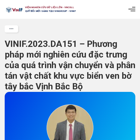
VIỆN NGHIÊN CỨU DỮ LIỆU LỚN - VNCDLL
QUỸ ĐỔI MỚI SÁNG TẠO VINGROUP - VINIF
VINIF.2023.DA151 – Phương
pháp mới nghiên cứu đặc trưng
của quá trình vận chuyển và phân
tán vật chất khu vực biển ven bờ
tây bắc Vịnh Bắc Bộ