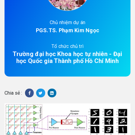
Chủ nhiệm dự án
PGS.TS. Phạm Kim Ngọc
Tổ chức chủ trì
Trường đại học Khoa học tự nhiên - Đại
học Quốc gia Thành phố Hồ Chí Minh
Chia sẻ :