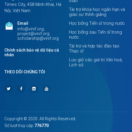
thảo
Times City, 458 Minh Khai, Hà
Tài trợ khóa học ngắn hạn và
Nội, Việt Nam
giáo sư thỉnh giảng
Học bổng Tiến sĩ trong nước
Email
info@vinif.org;
Học bổng sau Tiến sĩ trong
project@vinif.org;
nước
scholarship@vinif.org
Tài trợ và hợp tác đào tạo
Chính sách bảo vệ dữ liệu cá
Thạc sĩ
nhân
Lưu giữ các giá trị Văn hoá,
Lịch sử
THEO DÕI CHÚNG TÔI
Copyright © 2020. All Rights Reserved.
Số lượt truy cập
776770