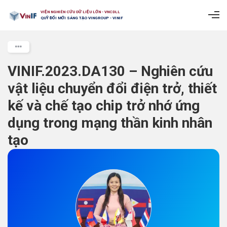
VIỆN NGHIÊN CỨU DỮ LIỆU LỚN - VNCDLL
QUỸ ĐỔI MỚI SÁNG TẠO VINGROUP - VINIF
VINIF.2023.DA130 – Nghiên cứu
vật liệu chuyển đổi điện trở, thiết
kế và chế tạo chip trở nhớ ứng
dụng trong mạng thần kinh nhân
tạo