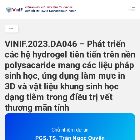
VIỆN NGHIÊN CỨU DỮ LIỆU LỚN - VNCDLL
QUỸ ĐỔI MỚI SÁNG TẠO VINGROUP - VINIF
VINIF.2023.DA046 – Phát triển
các hệ hydrogel tiên tiến trên nền
polysacaride mang các liệu pháp
sinh học, ứng dụng làm mực in
3D và vật liệu khung sinh học
dạng tiêm trong điều trị vết
thương mãn tính
Chủ nhiệm dự án
PGS.TS. Trần Ngọc Quyển