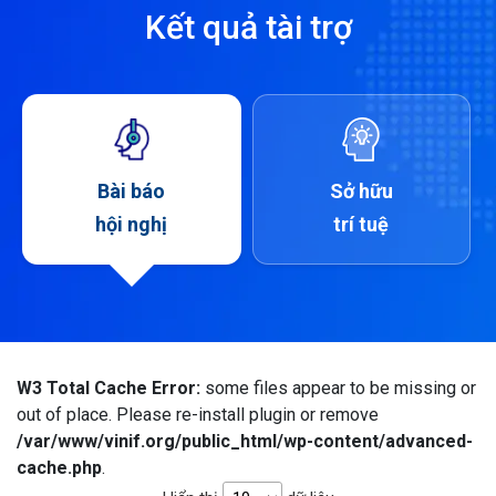
Kết quả tài trợ
Bài báo
Sở hữu
hội nghị
trí tuệ
W3 Total Cache Error:
some files appear to be missing or
out of place. Please re-install plugin or remove
/var/www/vinif.org/public_html/wp-content/advanced-
cache.php
.