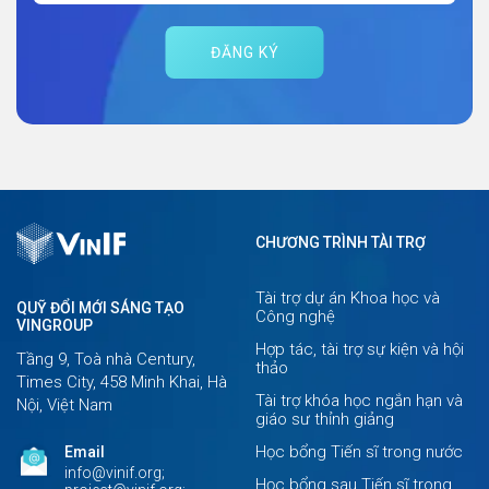
ĐĂNG KÝ
CHƯƠNG TRÌNH TÀI TRỢ
Tài trợ dự án Khoa học và
QUỸ ĐỔI MỚI SÁNG TẠO
Công nghệ
VINGROUP
Hợp tác, tài trợ sự kiện và hội
Tầng 9, Toà nhà Century,
thảo
Times City, 458 Minh Khai, Hà
Tài trợ khóa học ngắn hạn và
Nội, Việt Nam
giáo sư thỉnh giảng
Học bổng Tiến sĩ trong nước
Email
info@vinif.org;
Học bổng sau Tiến sĩ trong