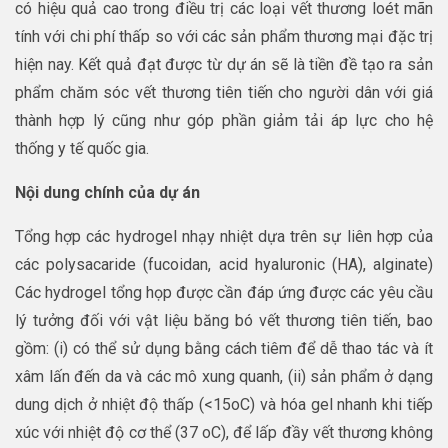
có hiệu quả cao trong điều trị các loại vết thương loét mãn
tính với chi phí thấp so với các sản phẩm thương mại đặc trị
hiện nay. Kết quả đạt được từ dự án sẽ là tiền đề tạo ra sản
phẩm chăm sóc vết thương tiên tiến cho người dân với giá
thành hợp lý cũng như góp phần giảm tải áp lực cho hệ
thống y tế quốc gia.
Nội dung chính của dự án
Tổng hợp các hydrogel nhạy nhiệt dựa trên sự liên hợp của
các polysacaride (fucoidan, acid hyaluronic (HA), alginate)
Các hydrogel tổng họp được cần đáp ứng được các yêu cầu
lý tưởng đối với vật liệu băng bó vết thương tiên tiến, bao
gồm: (i) có thể sử dụng bằng cách tiêm để dễ thao tác và ít
xâm lấn đến da và các mô xung quanh, (ii) sản phẩm ở dạng
dung dịch ở nhiệt độ thấp (<15oC) và hóa gel nhanh khi tiếp
xúc với nhiệt độ cơ thể (37 oC), để lấp đầy vết thương không