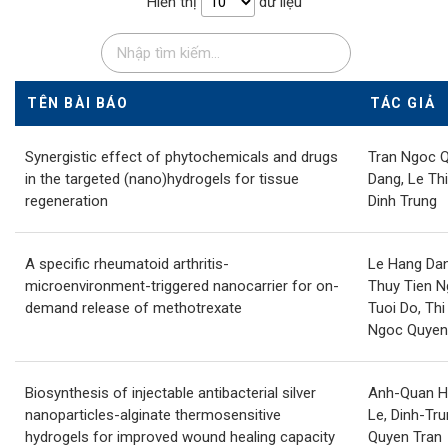
Hiển thị
dữ liệu
TÊN BÀI BÁO
TÁC GIẢ
Synergistic effect of phytochemicals and drugs
Tran Ngoc Q
in the targeted (nano)hydrogels for tissue
Dang, Le Th
regeneration
Dinh Trung
A specific rheumatoid arthritis-
Le Hang Dan
microenvironment-triggered nanocarrier for on-
Thuy Tien N
demand release of methotrexate
Tuoi Do, Th
Ngoc Quyen
Biosynthesis of injectable antibacterial silver
Anh-Quan H
nanoparticles-alginate thermosensitive
Le, Dinh-Tr
hydrogels for improved wound healing capacity
Quyen Tran