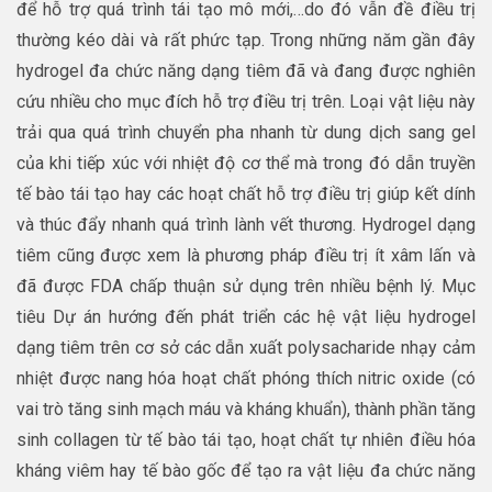
để hỗ trợ quá trình tái tạo mô mới,…do đó vẫn đề điều trị
thường kéo dài và rất phức tạp. Trong những năm gần đây
hydrogel đa chức năng dạng tiêm đã và đang được nghiên
cứu nhiều cho mục đích hỗ trợ điều trị trên. Loại vật liệu này
trải qua quá trình chuyển pha nhanh từ dung dịch sang gel
của khi tiếp xúc với nhiệt độ cơ thể mà trong đó dẫn truyền
tế bào tái tạo hay các hoạt chất hỗ trợ điều trị giúp kết dính
và thúc đẩy nhanh quá trình lành vết thương. Hydrogel dạng
tiêm cũng được xem là phương pháp điều trị ít xâm lấn và
đã được FDA chấp thuận sử dụng trên nhiều bệnh lý. Mục
tiêu Dự án hướng đến phát triển các hệ vật liệu hydrogel
dạng tiêm trên cơ sở các dẫn xuất polysacharide nhạy cảm
nhiệt được nang hóa hoạt chất phóng thích nitric oxide (có
vai trò tăng sinh mạch máu và kháng khuẩn), thành phần tăng
sinh collagen từ tế bào tái tạo, hoạt chất tự nhiên điều hóa
kháng viêm hay tế bào gốc để tạo ra vật liệu đa chức năng