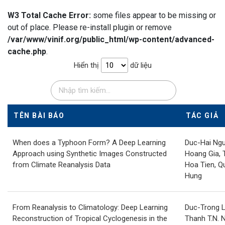
W3 Total Cache Error:
some files appear to be missing or
out of place. Please re-install plugin or remove
/var/www/vinif.org/public_html/wp-content/advanced-
cache.php
.
Hiển thị
dữ liệu
TÊN BÀI BÁO
TÁC GIẢ
When does a Typhoon Form? A Deep Learning
Duc-Hai Ng
Approach using Synthetic Images Constructed
Hoang Gia, 
from Climate Reanalysis Data
Hoa Tien, Q
Hung
From Reanalysis to Climatology: Deep Learning
Duc-Trong Le
Reconstruction of Tropical Cyclogenesis in the
Thanh T.N. 