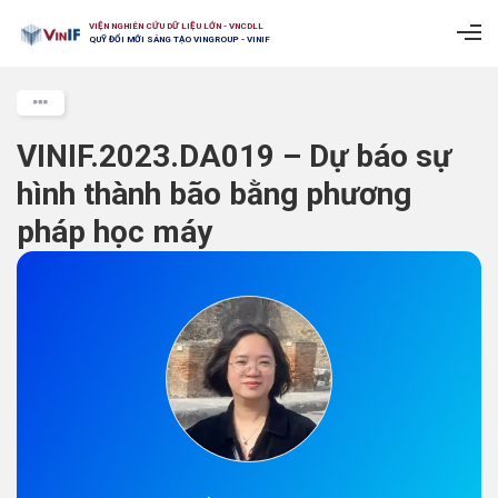
VIỆN NGHIÊN CỨU DỮ LIỆU LỚN - VNCDLL
QUỸ ĐỔI MỚI SÁNG TẠO VINGROUP - VINIF
VINIF.2023.DA019 – Dự báo sự
hình thành bão bằng phương
pháp học máy