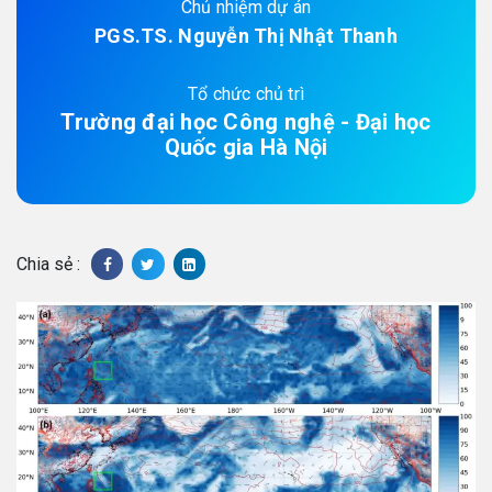
Chủ nhiệm dự án
PGS.TS. Nguyễn Thị Nhật Thanh
Tổ chức chủ trì
Trường đại học Công nghệ - Đại học
Quốc gia Hà Nội
Chia sẻ :