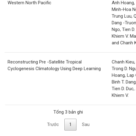
Western North Pacific
Anh Hoang, 
Minh-Hoa N
Trung Luu, 
Dang -Truon
Ngo, Tien D.
Khiem V. Ma
and Chanh 
Reconstructing Pre -Satellite Tropical
Chanh Kieu,
Cyclogenesis Climatology Using Deep Learning
Trong D. Ng
Hoang, Lap 
Binh T. Dang
Tien D. Duc,
Khiem V.
Tổng 3 bản ghi
Trước
1
Sau