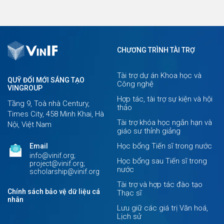
CHƯƠNG TRÌNH TÀI TRỢ
Tài trợ dự án Khoa học và
QUỸ ĐỔI MỚI SÁNG TẠO
Công nghệ
VINGROUP
Hợp tác, tài trợ sự kiện và hội
Tầng 9, Toà nhà Century,
thảo
Times City, 458 Minh Khai, Hà
Tài trợ khóa học ngắn hạn và
Nội, Việt Nam
giáo sư thỉnh giảng
Học bổng Tiến sĩ trong nước
Email
info@vinif.org;
Học bổng sau Tiến sĩ trong
project@vinif.org;
nước
scholarship@vinif.org
Tài trợ và hợp tác đào tạo
Chính sách bảo vệ dữ liệu cá
Thạc sĩ
nhân
Lưu giữ các giá trị Văn hoá,
Lịch sử