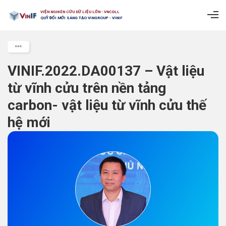
VIỆN NGHIÊN CỨU DỮ LIỆU LỚN - VNCDLL
QUỸ ĐỔI MỚI SÁNG TẠO VINGROUP - VINIF
VINIF.2022.DA00137 – Vật liệu
từ vĩnh cửu trên nền tảng
carbon- vật liệu từ vĩnh cửu thế
hệ mới