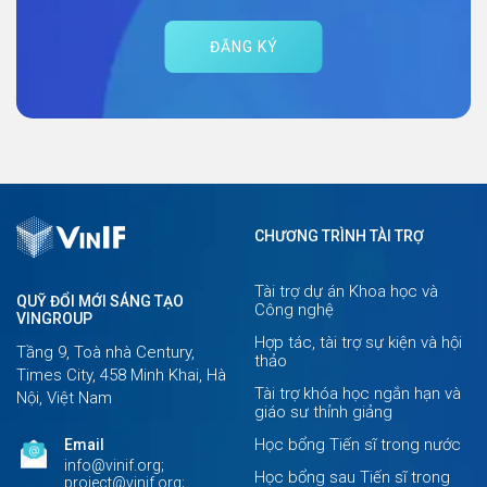
ĐĂNG KÝ
CHƯƠNG TRÌNH TÀI TRỢ
Tài trợ dự án Khoa học và
QUỸ ĐỔI MỚI SÁNG TẠO
Công nghệ
VINGROUP
Hợp tác, tài trợ sự kiện và hội
Tầng 9, Toà nhà Century,
thảo
Times City, 458 Minh Khai, Hà
Tài trợ khóa học ngắn hạn và
Nội, Việt Nam
giáo sư thỉnh giảng
Học bổng Tiến sĩ trong nước
Email
info@vinif.org;
Học bổng sau Tiến sĩ trong
project@vinif.org;