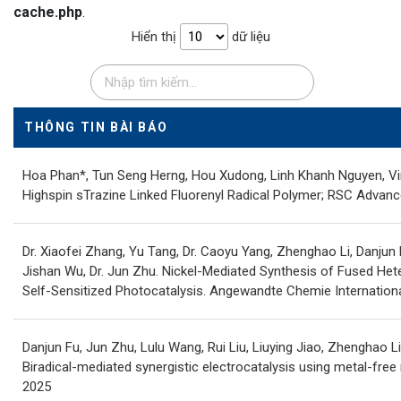
cache.php
.
Hiển thị
dữ liệu
THÔNG TIN BÀI BÁO
Hoa Phan*, Tun Seng Herng, Hou Xudong, Linh Khanh Nguyen, Vin
Highspin sTrazine Linked Fluorenyl Radical Polymer; RSC Advanc
Dr. Xiaofei Zhang, Yu Tang, Dr. Caoyu Yang, Zhenghao Li, Danjun F
Jishan Wu, Dr. Jun Zhu. Nickel-Mediated Synthesis of Fused He
Self-Sensitized Photocatalysis. Angewandte Chemie Internationa
Danjun Fu, Jun Zhu, Lulu Wang, Rui Liu, Liuying Jiao, Zhenghao L
Biradical-mediated synergistic electrocatalysis using metal-fre
2025