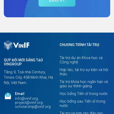
ĐĂNG KÝ
CHƯƠNG TRÌNH TÀI TRỢ
Tài trợ dự án Khoa học và
QUỸ ĐỔI MỚI SÁNG TẠO
Công nghệ
VINGROUP
Hợp tác, tài trợ sự kiện và hội
Tầng 9, Toà nhà Century,
thảo
Times City, 458 Minh Khai, Hà
Tài trợ khóa học ngắn hạn và
Nội, Việt Nam
giáo sư thỉnh giảng
Học bổng Tiến sĩ trong nước
Email
info@vinif.org;
Học bổng sau Tiến sĩ trong
project@vinif.org;
nước
scholarship@vinif.org
Tài trợ và hợp tác đào tạo