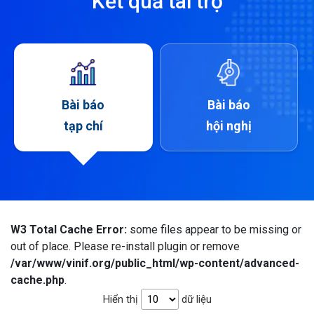
Kết quả tài trợ
Bài báo
Bài báo
tạp chí
hội nghị
W3 Total Cache Error:
some files appear to be missing or
out of place. Please re-install plugin or remove
/var/www/vinif.org/public_html/wp-content/advanced-
cache.php
.
Hiển thị
dữ liệu