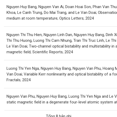
Nguyen Huy Bang, Nguyen Van Ai, Doan Hoai Son, Phan Van Thua
Khoa, Le Canh Trung, Do Mai Trang, and Le Van Doai; Observation
medium at room temperature; Optics Letters; 2024
Nguyen Thi Thu Hien, Nguyen Linh Dan, Nguyen Huy Bang, Dinh 
Thi Thu Huong, Luong Thi Cam Nhung, Tran Thi Truc Linh, Le Th
Le Van Doai; Two‑channel optical bistability and multistability i
magnetic field; Scientific Reports; 2024
Luong Thi Yen Nga, Nguyen Huy Bang, Nguyen Van Phu, Hoang M
Van Doai; Variable Kerr nonlinearity and optical bistability of a
Fractals; 2024
Nguyen Van Phu, Nguyen Huy Bang, Luong Thi Yen Nga and Le Van 
static magnetic field in a degenerate four-level atomic system 
Tổng 8 bản ghi