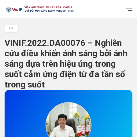
VIỆN NGHIÊN CỨU DỮ LIỆU LỚN - VNCDLL
QUỸ ĐỔI MỚI SÁNG TẠO VINGROUP - VINIF
VINIF.2022.DA00076 – Nghiên
cứu điều khiển ánh sáng bởi ánh
sáng dựa trên hiệu ứng trong
suốt cảm ứng điện từ đa tần số
trong suốt