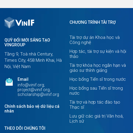
CHƯƠNG TRÌNH TÀI TRỢ
Tài trợ dự án Khoa học và
QUỸ ĐỔI MỚI SÁNG TẠO
Công nghệ
VINGROUP
Hợp tác, tài trợ sự kiện và hội
Tầng 9, Toà nhà Century,
thảo
Times City, 458 Minh Khai, Hà
Tài trợ khóa học ngắn hạn và
Nội, Việt Nam
giáo sư thỉnh giảng
Học bổng Tiến sĩ trong nước
Email
info@vinif.org;
Học bổng sau Tiến sĩ trong
project@vinif.org;
nước
scholarship@vinif.org
Tài trợ và hợp tác đào tạo
Chính sách bảo vệ dữ liệu cá
Thạc sĩ
nhân
Lưu giữ các giá trị Văn hoá,
Lịch sử
THEO DÕI CHÚNG TÔI