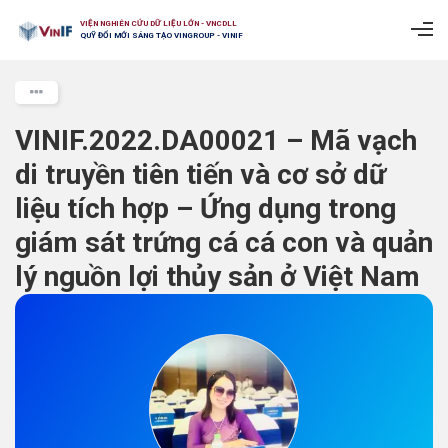
VIỆN NGHIÊN CỨU DỮ LIỆU LỚN - VNCDLL
QUỸ ĐỔI MỚI SÁNG TẠO VINGROUP - VINIF
VINIF.2022.DA00021 – Mã vạch
di truyền tiên tiến và cơ sở dữ
liệu tích hợp – Ứng dụng trong
giám sát trứng cá cá con và quản
lý nguồn lợi thủy sản ở Việt Nam