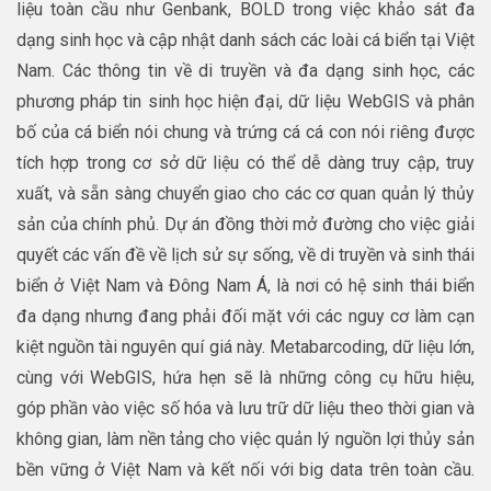
liệu toàn cầu như Genbank, BOLD trong việc khảo sát đa
dạng sinh học và cập nhật danh sách các loài cá biển tại Việt
Nam. Các thông tin về di truyền và đa dạng sinh học, các
phương pháp tin sinh học hiện đại, dữ liệu WebGIS và phân
bố của cá biển nói chung và trứng cá cá con nói riêng được
tích hợp trong cơ sở dữ liệu có thể dễ dàng truy cập, truy
xuất, và sẵn sàng chuyển giao cho các cơ quan quản lý thủy
sản của chính phủ. Dự án đồng thời mở đường cho việc giải
quyết các vấn đề về lịch sử sự sống, về di truyền và sinh thái
biển ở Việt Nam và Đông Nam Á, là nơi có hệ sinh thái biển
đa dạng nhưng đang phải đối mặt với các nguy cơ làm cạn
kiệt nguồn tài nguyên quí giá này. Metabarcoding, dữ liệu lớn,
cùng với WebGIS, hứa hẹn sẽ là những công cụ hữu hiệu,
góp phần vào việc số hóa và lưu trữ dữ liệu theo thời gian và
không gian, làm nền tảng cho việc quản lý nguồn lợi thủy sản
bền vững ở Việt Nam và kết nối với big data trên toàn cầu.