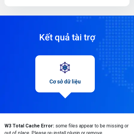
Kết quả tài trợ
Cơ sở dữ liệu
W3 Total Cache Error:
some files appear to be missing or
out of place. Please re-install plugin or remove