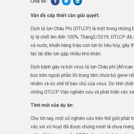
Chia sẻ :
Vấn đề cấp thiết cần giải quyết
:
Dịch tả lợn Châu Phi (DTLCP) là một trong những b
tỷ lệ chết lên đến 100%. Tháng2/2019, DTLCP đã xu
cả nước, khiến hàng triệu con lợn bị tiêu hủy, gây th
tác tái đàn lợn gặp nhiều khó khăn.
Dịch bệnh gây ra bởi virus tả lợn Châu phi (Afric
bọc bên ngoài phần lõi trung tâm chứa bộ gene rấ
nhiễm và ức chế tế bào chủ của virus. Do tính chất
chống DTLCP. Việc nghiên cứu và phát triển vắc x
Tính mới của dự án
:
Cho tới nay, một số nghiên cứu trên thế giới phát
vắc xin vô hoạt đã được chứng minh là chưa mang lạ