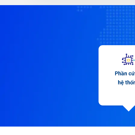
Phần cứ
hệ thố