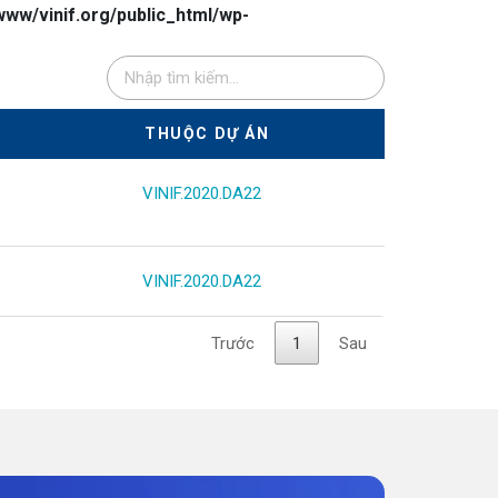
www/vinif.org/public_html/wp-
THUỘC DỰ ÁN
VINIF.2020.DA22
VINIF.2020.DA22
Trước
1
Sau