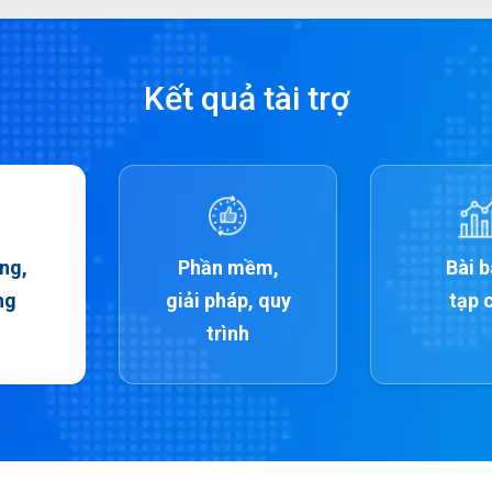
Kết quả tài trợ
ng,
Phần mềm,
Bài 
ng
giải pháp, quy
tạp 
trình