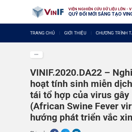
VIỆN NGHIÊN CỨU DỮ LIỆU LỚN - 
QUỸ ĐỔI MỚI SÁNG TẠO VING
TRANG CHỦ
GIỚI THIỆU
CHƯƠNG TRÌNH T
VINIF.2020.DA22 – Nghi
hoạt tính sinh miễn dị
tái tổ hợp của virus gây
(African Swine Fever vir
hướng phát triển vắc xin