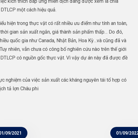
iệc kích thích đáp ứng miễn dịch đang được xem là chìa
g DTLCP một cách hiệu quả.
ểu hiện trong thực vật có rất nhiều ưu điểm như tính an toàn,
 thời gian sản xuất ngắn, giá thành sản phẩm thấp… Do đó,
nhiều quốc gia như Canada, Nhật Bản, Hoa Kỳ…và cũng đã và
uy nhiên, vẫn chưa có công bố nghiên cứu nào trên thế giới
g DTLCP có nguồn gốc thực vật. Vì vậy dự án này đã được đề
ực nghiệm của việc sản xuất các kháng nguyên tái tổ hợp có
ịch tả lợn Châu phi
01/09/2021
01/09/202