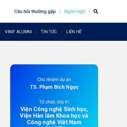
Câu hỏi thường gặp
Ngôn ngữ
VINIF ALUMNI
TIN TỨC
LIÊN HỆ
Chủ nhiệm dự án
TS. Phạm Bích Ngọc
Tổ chức chủ trì
Viện Công nghệ Sinh học,
Viện Hàn lâm Khoa học và
Công nghệ Việt Nam