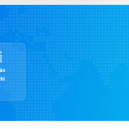
báo
chí