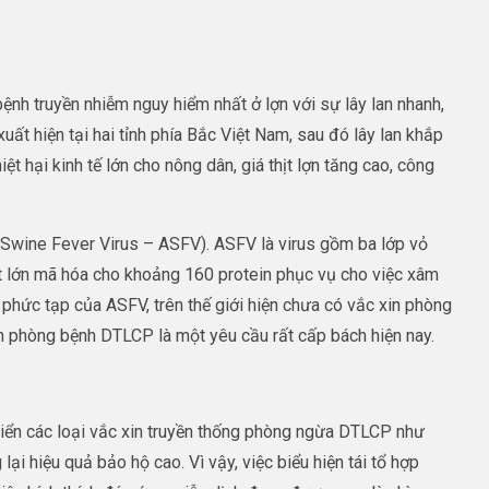
ệnh truyền nhiễm nguy hiểm nhất ở lợn với sự lây lan nhanh,
ất hiện tại hai tỉnh phía Bắc Việt Nam, sau đó lây lan khắp
iệt hại kinh tế lớn cho nông dân, giá thịt lợn tăng cao, công
an Swine Fever Virus – ASFV). ASFV là virus gồm ba lớp vỏ
t lớn mã hóa cho khoảng 160 protein phục vụ cho việc xâm
 phức tạp của ASFV, trên thế giới hiện chưa có vắc xin phòng
in phòng bệnh DTLCP là một yêu cầu rất cấp bách hiện nay.
 triển các loại vắc xin truyền thống phòng ngừa DTLCP như
i hiệu quả bảo hộ cao. Vì vậy, việc biểu hiện tái tổ hợp