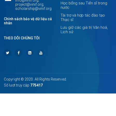
info@vinif.org;
Học bổng sau Tiến sĩ trong
project@vinif.org;
nước
scholarship@vinif.org
Tài trợ và hợp tác đào tạo
Chính sách bảo vệ dữ liệu cá
Thạc sĩ
nhân
Lưu giữ các giá trị Văn hoá,
Lịch sử
THEO DÕI CHÚNG TÔI
Copyright © 2020. All Rights Reserved.
Số lượt truy cập
775417