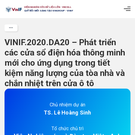
VIỆN NGHIÊN CỨU DỮ LIỆU LỚN - VNCDLL
QUỸ ĐỔI MỚI SÁNG TẠO VINGROUP - VINIF
VINIF.2020.DA20 – Phát triển
các cửa sổ điện hóa thông minh
mới cho ứng dụng trong tiết
kiệm năng lượng của tòa nhà và
chắn nhiệt trên cửa ô tô
Chủ nhiệm dự án
TS. Lê Hoàng Sinh
Tổ chức chủ trì