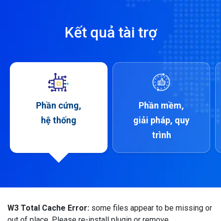
Kết quả tài trợ
Phần cứng,
Phần mềm,
hệ thống
giải pháp, quy
trình
W3 Total Cache Error:
some files appear to be missing or
out of place. Please re-install plugin or remove