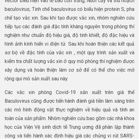
vector biểu hiện vào tế bào côn trùng; Nuôi cấy và thu hoạch
baculovirus; Tinh chế baculovirus có biểu hiện protein S; pha
chế tạo vắc xin. Sau khi tạo được vắc xin, nhóm nghiên cứu
tiếp tục các đánh giá đặc tính kháng nguyên trong phòng thí
nghiệm như chuẩn độ hiệu giá, độ tinh khiết, độ đặc hiệu và
hình ảnh kính hiển vi điện tử. Sau khi hoàn thiện các kết quả
sơ bộ về đặc tính của vắc xin , một quy trình sản xuất và
kiểm tra chất lượng vắc xin ở quy mô phòng thí nghiệm được
xây dựng và hoàn thiện làm cơ sở để có thể cho việc mở
rộng qui mô sản xuất sau này.
Các vắc xin phòng Covid-19 sản xuất trên giá thể
Baculovirus cũng được tiến hành đánh giá tiền lâm sàng trên
các mô hình động vật thực nghiệm về hiệu quả và tính an
toàn của sản phẩm. Nhóm nghiên cứu bao gồm các nhà khoa
học của Viện Vệ sinh dịch tễ Trung ương đã phân lập thành
công và tiến hành xác định hiệu giá các chủng vi rút SARS-