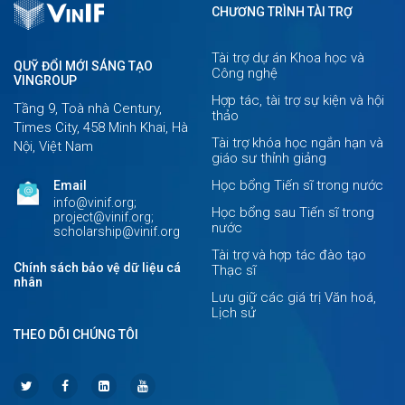
CHƯƠNG TRÌNH TÀI TRỢ
Tài trợ dự án Khoa học và
QUỸ ĐỔI MỚI SÁNG TẠO
Công nghệ
VINGROUP
Hợp tác, tài trợ sự kiện và hội
Tầng 9, Toà nhà Century,
thảo
Times City, 458 Minh Khai, Hà
Tài trợ khóa học ngắn hạn và
Nội, Việt Nam
giáo sư thỉnh giảng
Học bổng Tiến sĩ trong nước
Email
info@vinif.org;
Học bổng sau Tiến sĩ trong
project@vinif.org;
nước
scholarship@vinif.org
Tài trợ và hợp tác đào tạo
Chính sách bảo vệ dữ liệu cá
Thạc sĩ
nhân
Lưu giữ các giá trị Văn hoá,
Lịch sử
THEO DÕI CHÚNG TÔI