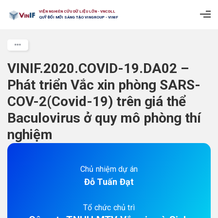
VIỆN NGHIÊN CỨU DỮ LIỆU LỚN - VNCDLL
QUỸ ĐỔI MỚI SÁNG TẠO VINGROUP - VINIF
VINIF.2020.COVID-19.DA02 –
Phát triển Vắc xin phòng SARS-
COV-2(Covid-19) trên giá thể
Baculovirus ở quy mô phòng thí
nghiệm
Chủ nhiệm dự án
Đỗ Tuấn Đạt
Tổ chức chủ trì