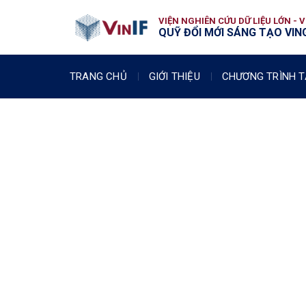
VIỆN NGHIÊN CỨU DỮ LIỆU LỚN - 
QUỸ ĐỔI MỚI SÁNG TẠO VING
TRANG CHỦ
GIỚI THIỆU
CHƯƠNG TRÌNH T