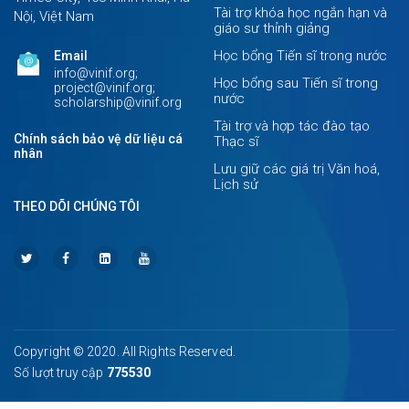
Tài trợ khóa học ngắn hạn và
Nội, Việt Nam
giáo sư thỉnh giảng
Học bổng Tiến sĩ trong nước
Email
info@vinif.org;
Học bổng sau Tiến sĩ trong
project@vinif.org;
nước
scholarship@vinif.org
Tài trợ và hợp tác đào tạo
Chính sách bảo vệ dữ liệu cá
Thạc sĩ
nhân
Lưu giữ các giá trị Văn hoá,
Lịch sử
THEO DÕI CHÚNG TÔI
Copyright © 2020. All Rights Reserved.
Số lượt truy cập
775530