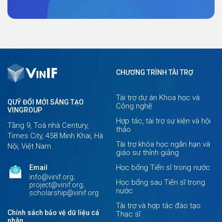
CHƯƠNG TRÌNH TÀI TRỢ
Tài trợ dự án Khoa học và
QUỸ ĐỔI MỚI SÁNG TẠO
Công nghệ
VINGROUP
Hợp tác, tài trợ sự kiện và hội
Tầng 9, Toà nhà Century,
thảo
Times City, 458 Minh Khai, Hà
Tài trợ khóa học ngắn hạn và
Nội, Việt Nam
giáo sư thỉnh giảng
Học bổng Tiến sĩ trong nước
Email
info@vinif.org;
Học bổng sau Tiến sĩ trong
project@vinif.org;
nước
scholarship@vinif.org
Tài trợ và hợp tác đào tạo
Chính sách bảo vệ dữ liệu cá
Thạc sĩ
nhân