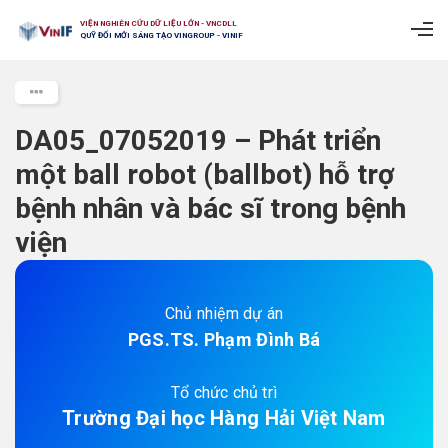
VIỆN NGHIÊN CỨU DỮ LIỆU LỚN - VNCDLL
QUỸ ĐỔI MỚI SÁNG TẠO VINGROUP - VINIF
DA05_07052019 – Phát triển
một ball robot (ballbot) hỗ trợ
bệnh nhân và bác sĩ trong bệnh
viện
Chủ nhiệm dự án
PGS.TS. Phạm Đình Bá
Tổ chức chủ trì
Trường Đại học Hàng Hải Việt Nam