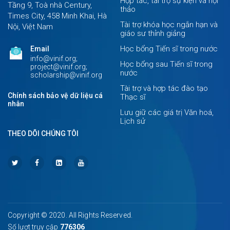
Hợp tác, tài trợ sự kiện và hội
Tầng 9, Toà nhà Century,
thảo
Times City, 458 Minh Khai, Hà
Tài trợ khóa học ngắn hạn và
Nội, Việt Nam
giáo sư thỉnh giảng
Học bổng Tiến sĩ trong nước
Email
info@vinif.org;
Học bổng sau Tiến sĩ trong
project@vinif.org;
nước
scholarship@vinif.org
Tài trợ và hợp tác đào tạo
Chính sách bảo vệ dữ liệu cá
Thạc sĩ
nhân
Lưu giữ các giá trị Văn hoá,
Lịch sử
THEO DÕI CHÚNG TÔI
Copyright © 2020. All Rights Reserved.
Số lượt truy cập
776306