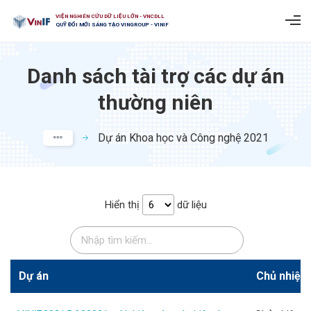
VIỆN NGHIÊN CỨU DỮ LIỆU LỚN - VNCDLL
QUỸ ĐỔI MỚI SÁNG TẠO VINGROUP - VINIF
Danh sách tài trợ các dự án
thường niên
Dự án Khoa học và Công nghệ 2021
Hiển thị
dữ liệu
Dự án
Chủ nhiệm 