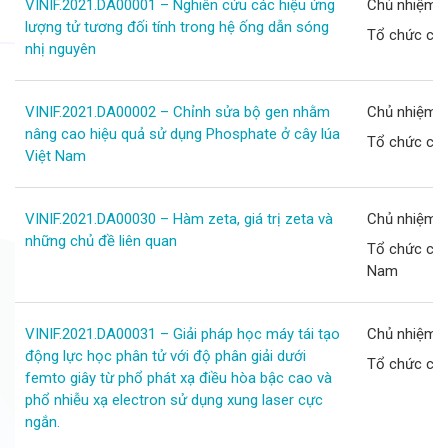
VINIF.2021.DA00001 – Nghiên cứu các hiệu ứng
Chủ nhiệm d
lượng tử tương đối tính trong hệ ống dẫn sóng
Tổ chức chủ 
nhị nguyên
VINIF.2021.DA00002 – Chỉnh sửa bộ gen nhằm
Chủ nhiệm d
nâng cao hiệu quả sử dụng Phosphate ở cây lúa
Tổ chức chủ
Việt Nam
VINIF.2021.DA00030 – Hàm zeta, giá trị zeta và
Chủ nhiệm d
những chủ đề liên quan
Tổ chức chủ
Nam
VINIF.2021.DA00031 – Giải pháp học máy tái tạo
Chủ nhiệm d
động lực học phân tử với độ phân giải dưới
Tổ chức chủ
femto giây từ phổ phát xạ điều hòa bậc cao và
phổ nhiễu xạ electron sử dụng xung laser cực
ngắn.