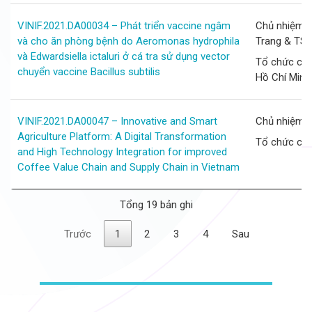
VINIF.2021.DA00034 – Phát triển vaccine ngâm
Chủ nhiệm d
và cho ăn phòng bệnh do Aeromonas hydrophila
Trang & TS.
và Edwardsiella ictaluri ở cá tra sử dụng vector
Tổ chức chủ 
chuyển vaccine Bacillus subtilis
Hồ Chí Minh
VINIF.2021.DA00047 – Innovative and Smart
Chủ nhiệm d
Agriculture Platform: A Digital Transformation
Tổ chức chủ
and High Technology Integration for improved
Coffee Value Chain and Supply Chain in Vietnam
Tổng 19 bản ghi
Trước
1
2
3
4
Sau