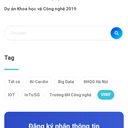
Dự án Khoa học và Công nghệ 2019
Tag
Tất cả
AI-Cardio
Big Data
ĐHQG Hà Nội
VINIF
IOT
IoTs/5G
Trường ĐH Công nghệ
Đăng ký nhận thông tin