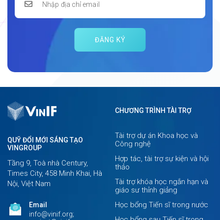
ĐĂNG KÝ
CHƯƠNG TRÌNH TÀI TRỢ
Tài trợ dự án Khoa học và
QUỸ ĐỔI MỚI SÁNG TẠO
Công nghệ
VINGROUP
Hợp tác, tài trợ sự kiện và hội
Tầng 9, Toà nhà Century,
thảo
Times City, 458 Minh Khai, Hà
Tài trợ khóa học ngắn hạn và
Nội, Việt Nam
giáo sư thỉnh giảng
Học bổng Tiến sĩ trong nước
Email
info@vinif.org;
Học bổng sau Tiến sĩ trong