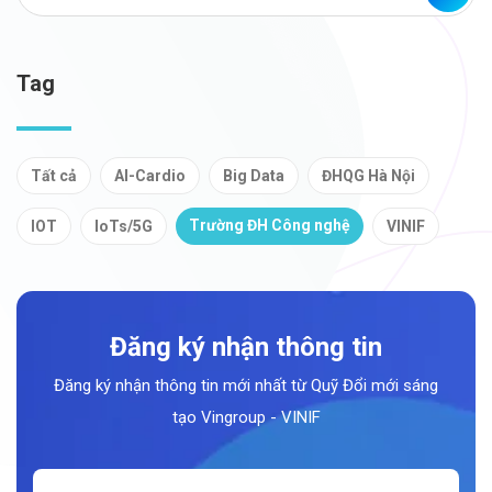
Tag
Tất cả
AI-Cardio
Big Data
ĐHQG Hà Nội
Trường ĐH Công nghệ
IOT
IoTs/5G
VINIF
Đăng ký nhận thông tin
Đăng ký nhận thông tin mới nhất từ Quỹ Đổi mới sáng
tạo Vingroup - VINIF