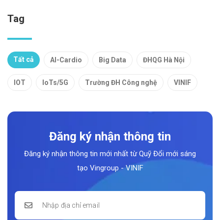
Tag
Tất cả
AI-Cardio
Big Data
ĐHQG Hà Nội
IOT
IoTs/5G
Trường ĐH Công nghệ
VINIF
Đăng ký nhận thông tin
Đăng ký nhận thông tin mới nhất từ Quỹ Đổi mới sáng
tạo Vingroup - VINIF