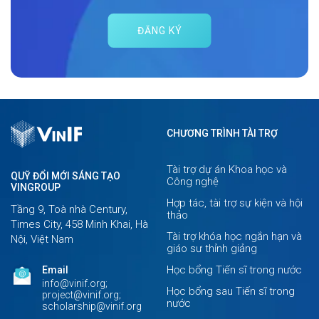
ĐĂNG KÝ
CHƯƠNG TRÌNH TÀI TRỢ
Tài trợ dự án Khoa học và
QUỸ ĐỔI MỚI SÁNG TẠO
Công nghệ
VINGROUP
Hợp tác, tài trợ sự kiện và hội
Tầng 9, Toà nhà Century,
thảo
Times City, 458 Minh Khai, Hà
Tài trợ khóa học ngắn hạn và
Nội, Việt Nam
giáo sư thỉnh giảng
Học bổng Tiến sĩ trong nước
Email
info@vinif.org;
Học bổng sau Tiến sĩ trong
project@vinif.org;
nước
scholarship@vinif.org