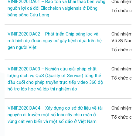
VINIF.2020.DA01 – Bảo tồn và khai thác bền vững
Chủ nhiệm d
nguồn lợi cá đối Ellochelon vaigiensis ở Đồng
Tổ chức chủ
bằng sông Cửu Long
VINIF.2020.DA02 – Phát triển Chip sàng lọc và
Chủ nhiệm d
mô hình dự đoán nguy cơ gây bệnh dựa trên hệ
Võ Sỹ Nam
gen người Việt
Tổ chức chủ 
VINIF.2020.DA03 – Nghiên cứu giải pháp chất
Chủ nhiệm 
lượng dịch vụ QoS (Quality of Service) tổng thể
Tổ chức chủ 
đầu cuối cho phép truyền trực tiếp video 360 độ
hỗ trợ lớp học và lớp thí nghiệm ảo
VINIF.2020.DA04 – Xây dựng cơ sở dữ liệu về tài
Chủ nhiệm d
nguyên di truyền một số loài cây chịu mặn ở
Tổ chức chủ
vùng cát ven biển và một số đảo ở Việt Nam