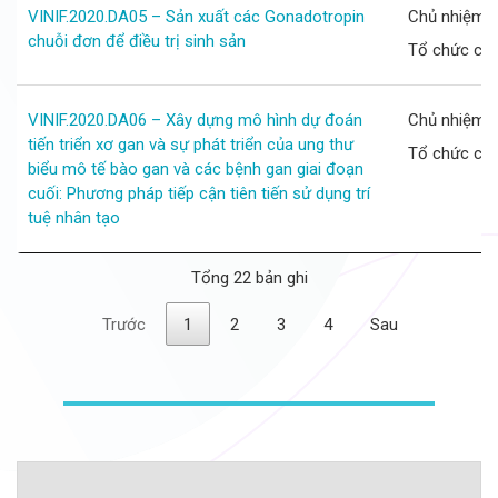
VINIF.2020.DA05 – Sản xuất các Gonadotropin
Chủ nhiệm d
chuỗi đơn để điều trị sinh sản
Tổ chức chủ
VINIF.2020.DA06 – Xây dựng mô hình dự đoán
Chủ nhiệm d
tiến triển xơ gan và sự phát triển của ung thư
Tổ chức chủ 
biểu mô tế bào gan và các bệnh gan giai đoạn
cuối: Phương pháp tiếp cận tiên tiến sử dụng trí
tuệ nhân tạo
Tổng 22 bản ghi
Trước
1
2
3
4
Sau