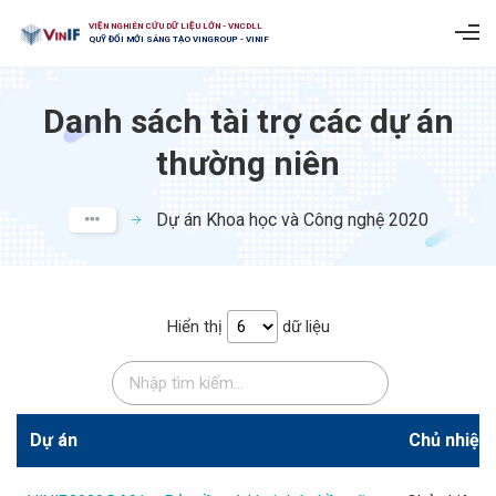
VIỆN NGHIÊN CỨU DỮ LIỆU LỚN - VNCDLL
QUỸ ĐỔI MỚI SÁNG TẠO VINGROUP - VINIF
Danh sách tài trợ các dự án
thường niên
Dự án Khoa học và Công nghệ 2020
Hiển thị
dữ liệu
Dự án
Chủ nhiệm 